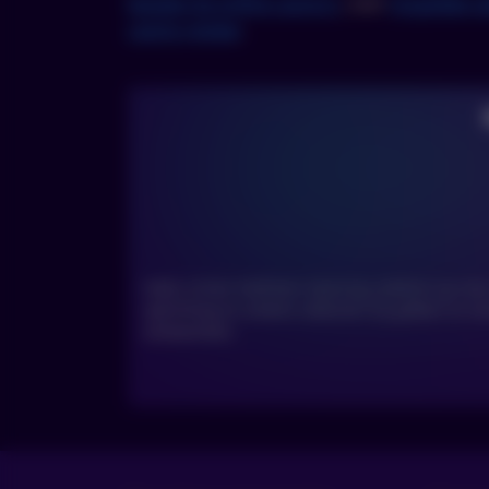
betalen bij online casino’s
, over
mogelijke va
casino review
.
Hallo, ik ben Kathleen Spiering, welkom op mi
oplichting en andere valkuilen bij gokken te voo
antwoorden.