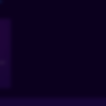
ne
 om