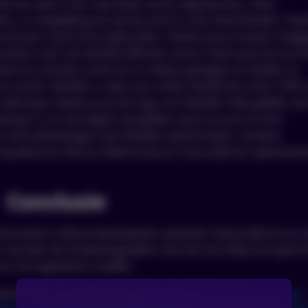
 die we vaak in het new iDeal casino tegenkomen. Deze
s, in vergelijking als we bij casino’s met iDeal betalen. Pay
je bij een casino kunt gebruiken. Hierbij zul je moeten inlog
rzetten naar het desbetreffende casino. Daarnaast kun je o
Deal hun handen sinds kort in elkaar geslagen en bieden ze
no-markt. Neteller is weer een ander bedrijf dat sinds 1999 
olbrengt. Nadat je op het logo van Neteller hebt geklikt, wo
drag in, om vervolgens de gelden op je account te zien
n ook uitbetalingen met Neteller plaatsvinden. Verdere
 Paysafecard, Klarna, Webmoney en natuurlijk het opkomen
Conclusie
nnenkort talloze betaalopties aanbiedt. Natuurlijk kun je 
er worden de verwerkingstijden met een korreltje zout gen
voor de zogeheten e-wallet.
l betalen bij online casino’s?
verboden is om met iDeal te