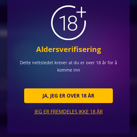
lkuilen bij het gebruik van iDeal in een casino
of
iDEAL onli
Geschreven door:
Aldersverifisering
Dette nettstedet krever at du er over 18 år for å
komme inn
Kathleen
S.
jn website waar ik adviezen en aanbevelingen deel en je wil helpen
rkomen. Als je vragen hebt hoor ik het graag. Ik zal je direct
JA, JEG ER OVER 18 ÅR
JEG ER FREMDELES IKKE 18 ÅR