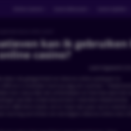
Online Casino’s
Casino Bonussen
Casino Spellen
k gebruiken bij een online casino?
atieven kan ik gebruiken 
online casino?
Laatst bijgewerkt
23.
gebruikers de gelegenheid om diverse online aankopen te
 in 2005 en is sindsdien hard op weg om nummer 1 Nederlan
kken kon natuurlijk niet achterblijven en hiermee werd de 
 betalingen worden ondersteund door meerdere Nederlandse
k en ABN Amro bank, om er maar een paar op te noemen. 
en storting verrichten om vervolgens diverse online slots iD