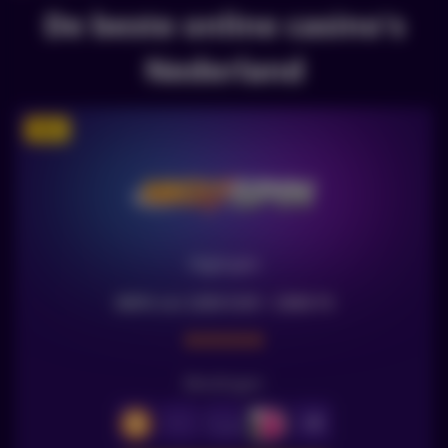
De beste online casino's
Nederland
TOP 1
Highspin
380% tot 2200 EUR + 2000 FS
Betalingen
+3