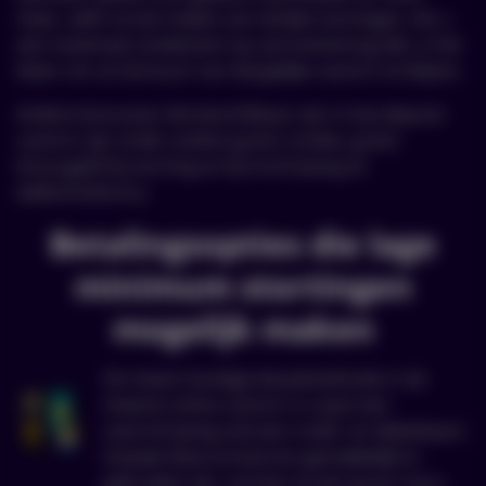
meer, zelfs na het maken van talrijke stortingen. Als u
een maximaal rendement op uw investering wilt, is het
beter om uit de buurt van dergelijke casino’s te blijven.
Andere bonussen die beschikbaar zijn in low deposit
casino’s zijn onder andere gratis rondes, gratis
bonusgeld bij storting en bij inschrijving en
welkomstbonus.
Betalingsopties die lage
minimum stortingen
mogelijk maken
De meest handige betaalmethode in de
meeste online casino’s is naast een
overschrijving ook een credit- en debetkaart.
Hoewel deze armaturen gemakkelijk te
gebruiken zijn, vormen ze een groot risico