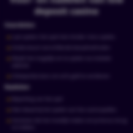
deposit casino
Voordelen
Laat spelers het spel met minder risico spelen.
Ondersteunt verschillende betaalmethoden
Maakt het mogelijk om te spelen via mobiele
website
Onbeperkte kans om echt geld te verdienen
Nadelen
Beperking van het spel
Niet ideaal bij het spelen van live casinospellen.
Vereisten die het moeilijk maken om je bonus terug
te trekken.