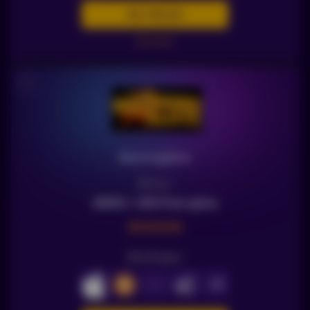
NU SPELEN
Bezoeken
5
BoomingSlots
Bonus
600% + 250 free spins
Betalingen
+8