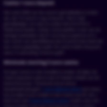
Casino 1 euro deposit
Net zoals 500% van de casino’s gemakkelijk te vinden
zijn, zijn 10 casino’s nog schaarser. Het is veel
gemakkelijker om sites te vinden die €10 of €5 in
Nederland bieden. Zodiac Casinospellen is een van de
weinige aanbieders die €1 storting accepteren en is
een casino van wereldklasse dat al uw functies bezit die
een casino geweldig maakt. Dit casino biedt ook gratis
spins, in aanvulling, ik bonus geld.
Minimale storting 5 euro casino
Dit type Casino is niet moeilijk te vinden. Ze lijken de
meest populaire optie te zijn en bieden enkele van de
beste bonussen. Tenminste als je met je
betaalmethode geen
1 euro deposit casino
kunt doen,
kun je altijd troost vinden in een casino van €5. Als u
kiest voor een
5 euro deposit casino
, hoeft u dus niet
lang te zoeken naar een storting van 5 euro casino,