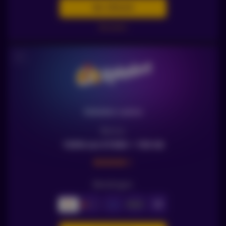
NU SPELEN
Bezoeken
8
Kokobet casino
Bonus
150% tot €1500 + 150 GS
Betalingen
+5