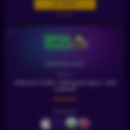
NU SPELEN
Bezoeken
9
Spinpanda Casino
Bonus
225% tot € 3.000 + 225% gratis spins + 25%
cashback
Betalingen