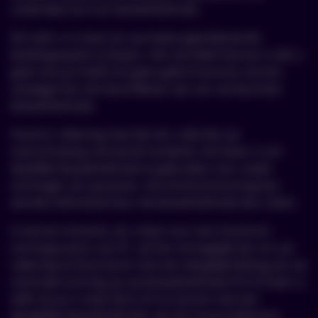
onderdeel van hun betaalmethode.
Dit stelt u in staat om uw meest geprefereerde
betalingsopties te kiezen. Het voordeel hiervan is dat u
geen excuus heeft om geen geld te kunnen storten
vanwege het niet beschikbaar zijn van uw favoriete
betaalmethode.
Houd er rekening mee dat als u wilt dat uw
overschrijving snel wordt verwerkt, het beter is om
dezelfde betaalmethode te gebruiken voor zowel
stortingen als opnames. Uw minimumstorting kan
worden beïnvloed door de betaalmethode die u kiest.
In eerste instantie, als u kiest voor een minimum
stortingscasino van €1, zal het onmogelijk zijn om uw
rekening te financieren met een dergelijk bedrag als uw
minimale storting op uw betaalmethode €10 of meer is.
Zelfs als je in staat bent om te storten met een
dergelijke betaalmethode, zijn de transactiekosten