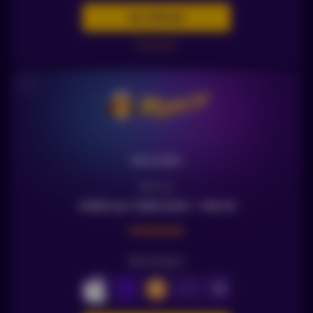
NU SPELEN
Bezoeken
4
MamaBet
Bonus
150% tot 1500 EUR + 150 FS
Betalingen
+8