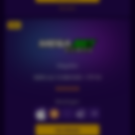
Bezoeken
TOP 2
MegaBet
500% tot 12 000 EUR + 777 FS
Betalingen
+9
NU SPELEN