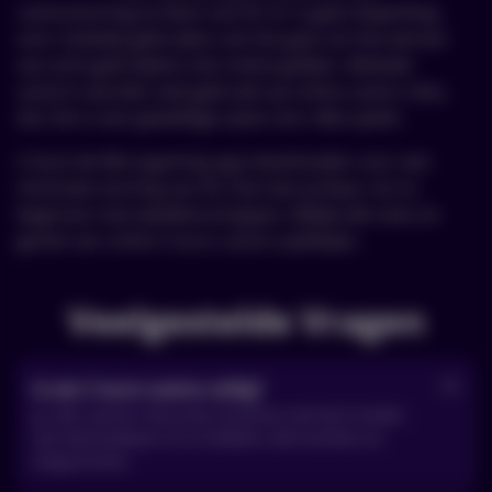
casinostorting te doen van €3. Er is geen beperking
voor mobiele gebruikers als het gaat om het winnen
van echt geld tijdens het online gokken. Mobiele
casino’s worden veel gebruikt op online casino sites,
dus het is een geweldige optie voor elke speler.
U kunt de Microgaming app downloaden voor een
minimale storting van €3. Dan ben je klaar om te
beginnen met weddenschappen. Bekijk alle sites en
geniet van online 3 euro casino spelletjes.
Veelgestelde Vragen
Is een 3 euro casino veilig?
Ja, alle casino's die jij bij nlcasinos.net kunt vinden
zijn betrouwbaar en ze hebben ook licenties en
vergunninen.