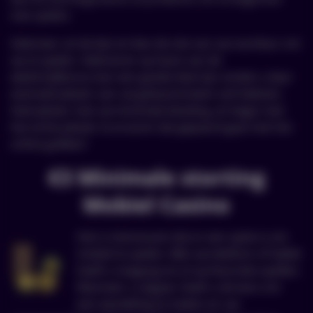
met spelen.
Selecteer uit de lijst en kies de site van uw voorkeur om
op te spelen. Selecteren op basis van de
wedstrijdbonus kan een goede deal zijn omdat u daar
evenveel plezier aan uw gokautomaten zult beleven.
Veel plezier met uw minimale betaling, en begin met
het echte plezier te ervaren dat gepaard gaat met het
online gokken!
€3 Minimale storting
Mobiel Casino
Het is interessant dat er een optie is om
mobiel te spelen. Met uw telefoon of tablet
heeft u toegang tot al uw favoriete spellen.
Wanneer u uitgaat, heeft u de kans om
een wandeling te maken en uw