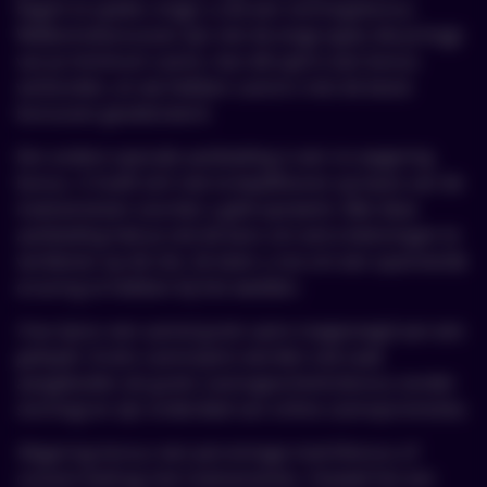
begint te spelen, krijgt u ook een stortingsbonus.
Welkomstbonussen zijn niet de enige types die je krijgt
van je minimum casino. Aan elk spel is een bonus
verbonden, en we hebben casino’s met de beste
bonussen geselecteerd.
Een andere speciale aanbieding is een no wagering
bonus. U hoeft zich niet te kwalificeren op basis van de
inzetvereisten voordat u geld opneemt. Met deze
aanbieding heb je ook de kans om extra beloningen te
verdienen op de site. Ze laten u toe om een spannende
ervaring te hebben bij het wedden.
Free Spins:
een aantal gratis spins toegevoegd aan een
gokspel. Gratis casinospins worden ook vaak
aangeboden als gratis casinogeschenk (bonus zonder
storting) en zijn onderdeel van online casinopromoties.
Wagering bonus:
een percentage matchbonus of
contant bedrag met inzetvereisten. Hoewel het een