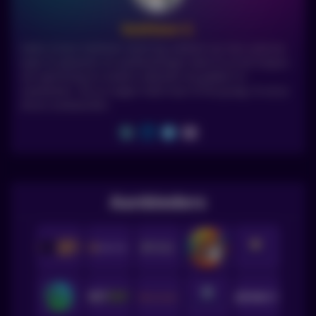
Kathleen
S.
Hallo, ik ben Kathleen Spiering, welkom op mijn website
waar ik adviezen en aanbevelingen deel en je wil helpen
om oplichting en andere valkuilen bij gokken te
voorkomen. Als je vragen hebt hoor ik het graag. Ik zal je
direct antwoorden.
Aanbieders