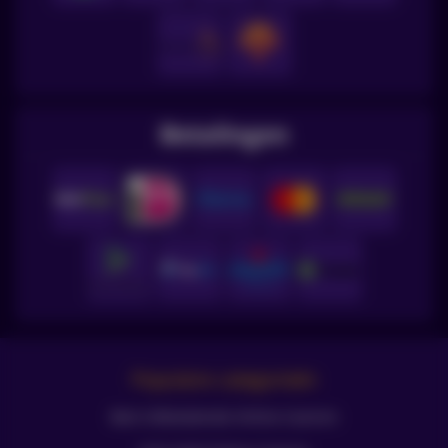
Betalingen
Populaire categorieën
Best Uitbetalende Online Casino’s