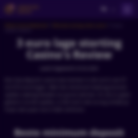
NL
>
>
Online Casino Nederland
Minimale storting online casino
3 euro
storten casino’s
3 euro lage storting
Casino's Review
Laatst bijgewerkt
25.02.2025
Een low deposit casino kan komen in de vorm van €1
tot €10 stortingen. Met het minimum bedrag kunnen
spelers weinig betalen en groot winnen. En als er geen
geluk is na het spelen, is het toch niet zo erg omdat je
maar een paar euro hebt verloren.
Beste minimum deposit