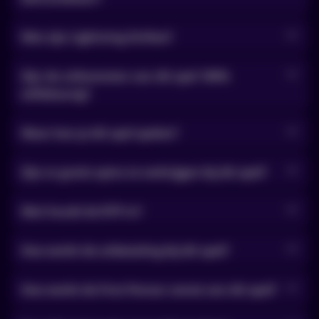
Wat zijn Lightning Strikes?
Zijn de uitkomsten van dit spel 100%
willekeurig?
Waar kan je dit spel spelen?
Zijn er gratis spins te verkrijgen bij dit spel?
Wat houdt de RTP in?
Hoe werkt de uitbetaling bij dit spel?
Hoe werkt de First Person versie van dit spel?