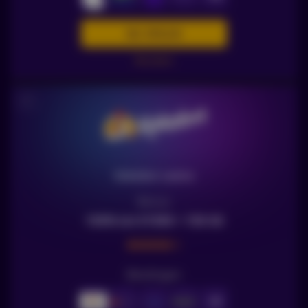
NU SPELEN
Bezoeken
8
Kokobet casino
Bonus
150% tot €1500 + 150 GS
Betalingen
+5