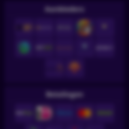
Aanbieders
Betalingen