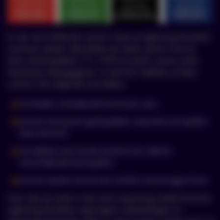
Er zijn verschillende casino’s waar je Lightning Roulette
Live kunt spelen. Bij enkele van deze casino’s kun je
best online gokken; 711, TOTO en Jack’s casino zoals
hierboven weergegeven. In het kort hebben al deze
casino’s de volgende voordelen:
Ze bieden uitstekende bonussen aan;
Je kunt met gratis geld gokken, waardoor je spellen
leert kennen;
Ze hebben een breed aanbod aan allerlei
verschillende kansspelen;
Je kunt spelen vanuit het comfort van je eigen huis!
Voor wie op zoek is naar extra spanning, biedt Extreme
Lightning Roulette nog hogere uitbetalingen en