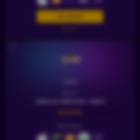
NU SPELEN
Bezoeken
6
Lizaro
Bonus
250% tot 3000 EUR + 350FS
Betalingen
+7