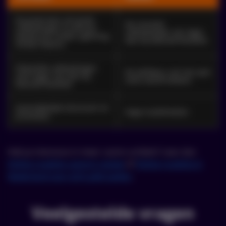
De grote kans om grote
De normale
uitbetalingen te winnen
uitbetalingen zijn lager
dankzij de unieke Lightning
dan bij klassiek Roulette
Strikes feature
Potentiële uitbetalingen
De willekeur van het spel
veel hoger zijn dan bij
soms wordt betwist
klassiek Roulette
Aantrekkelijke bonussen en
Hoge inzetlimieten
promoties
Heb je interesse in meer casino artikels? Lees dan
Online roulette casino’s review
of
Online roulette in
Nederland voor echt geld spelen
.
Veelgestelde vragen