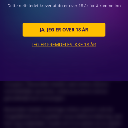
voorwaarden. Hoewel je niet direct geld
Dette nettstedet krever at du er over 18 år for å komme inn
hoeft in te zetten, is het wel zo dat er altijd
echt geld bij komt kijken als je wilt spelen voor de kans
om geld te winnen met lightning nummers en lightning
JA, JEG ER OVER 18 ÅR
strikes win.
De gratis versie van het spel is een handige manier om
JEG ER FREMDELES IKKE 18 ÅR
bekend te raken met de spelregels en de werking
voordat je geld inzet. Bij de meeste online casino’s kun
je op een betrouwbare manier geld winnen met
roulette door gebruik te maken van casino
aanbiedingen of door te spelen voor echt geld met live
croupiers. Bovendien bieden veel online casino’s
onmiddellijke opnames, zodat je je winst snel en
gemakkelijk kunt ontvangen.
Bovendien bieden sommige online casino’s ook de
mogelijkheid om te gokken via je telefoonrekening, wat
het nog makkelijker maakt om in te zetten en te spelen