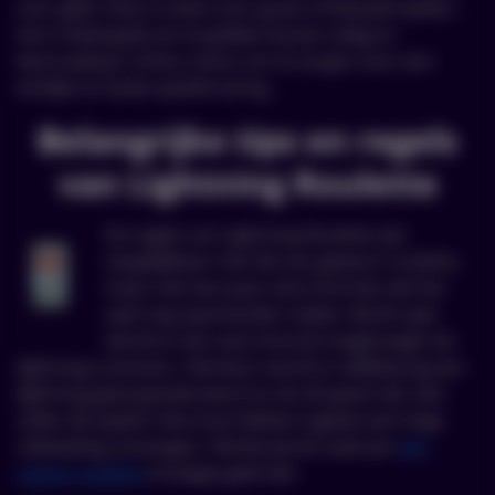
voor geld. Of je nu kiest voor gratis of betaald spelen,
het is belangrijk om te gokken bij een veilig en
betrouwbaar online casino om te zorgen voor een
eerlijke en leuke speelervaring.
Belangrijke tips en regels
van Lightning Roulette
De regels van Lightning Roulette zijn
vergelijkbaar met die van gewoon roulette,
maar met een paar extra functies die het
spel nog spannender maken. Bij dit spel
wordt er een extra functie toegevoegd: de
lightning nummers. Hierdoor wordt er willekeurig een
lightning getal geselecteerd en als dit getal valt, dan
zullen de spelers die erop hebben ingezet een hoge
uitbetaling ontvangen. Hierbij wordt vaak een
live
casino roulette
strategie gebruikt.