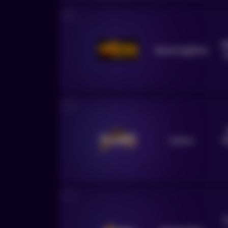
5
6
BoomingSlots
6
3
Lizaro
7
T