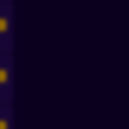
N
N
N