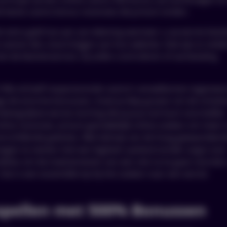
de beste
casino bonus recensies
die je kunt vinden.
 extra geld toe aan uw rekening wanneer u uw eerste betal
voeren die u kunt krijgen van hun website. Ook zijn er enke
de klantenservice. Zij zullen controleren of uw betaling
?
Alle zichzelf respecterende casino’s verwelkomen tegenwo
e de enorme bonussen, moet je diep graven om de schatte
langrijkste eerste storting die je je je ooit kunt voorstellen
ine recensies. Je kunt gemakkelijk online zoeken om meer 
rschillende goksites. Met behulp van de hoog gewaardeer
noegen te nemen met een legitiem aanbod zonder angst voo
ties om de inzetvereisten van een site na te gaan voordat
Dat is een essentiële tip bij het zoeken naar een eerste
ospellen met 500% Bonussen