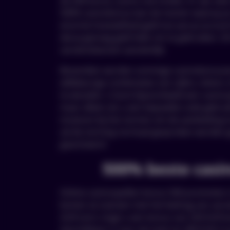
de
500 bonus casino
ook vinden. Er zijn ve
500% casinobonus kan de manier waarop je n
enorme hoeveelheid geld toe aan je account 
dat je genoeg geld hebt om te gebruiken. 
uw winstkansen aanzienlijk.
Bovendien worden sommige casinobonussen 
willekeurige combinaties van cijfers, letter
te wisselen. U kunt bijvoorbeeld een casin
maar alleen als u een bepaalde code gebrui
invoeren bij het storten om de aanbieding te
zal de storting normaal gesproken worden 
geactiveerd.
500% beste casi
Online casinospellen bonus 500 promoties i
komen ze overeen met het bedrag van uw eer
EUR stort, krijgt u een bonus van 250 EUR 
beschikbaar is voor de inzet tot 300 EUR.
In 