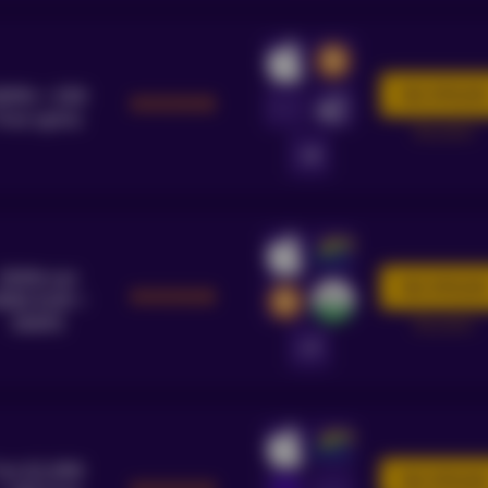
00% + 250
NU SPELE
free spins
Bezoeken
+8
250% tot
NU SPELE
000 EUR +
350FS
Bezoeken
+7
ot €2.000
NU SPELE