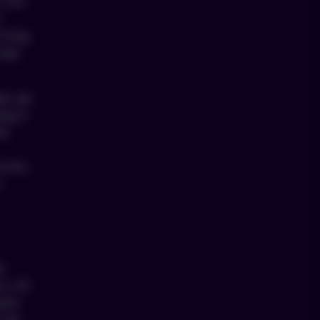
. Een
n
 hoog,
oogt
s zijn
ing in
t,
orten,
n
t,
s u 50
geld
vijf