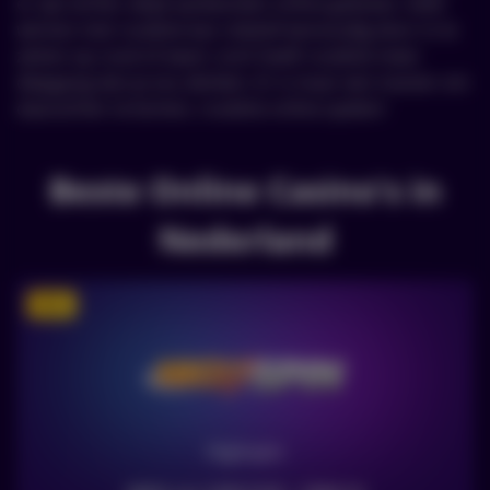
er zijn echter altijd aanbevolen online goksites. Geld
winnen met roulette kan relatief eenvoudig door in te
zetten op rood of zwart, toch heeft roulette meer
diepgang dan je zou denken. Er is maar een manier om
daarachter te komen, roulette online spelen!
Beste Online Casino’s in
Nederland
TOP 1
Highspin