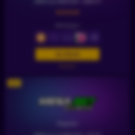
380% tot 2200 EUR + 2000 FS
Betalingen
+3
NU SPELEN
Bezoeken
TOP 2
MegaBet