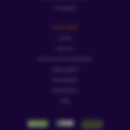
EuroJackpot
Informatie
Contact
Over ons
Hoe we casino’s beoordelen
Legaal gokken
Privacybeleid
Voorwaarden
Blog