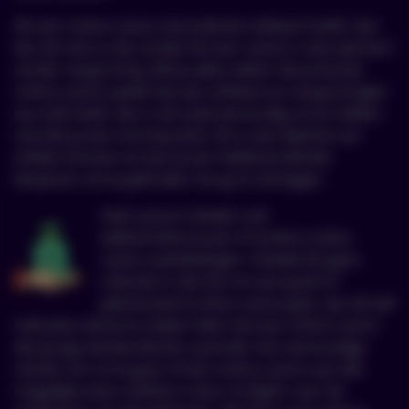
Als een online casino verouderde software heeft, dan
kan dit ook zo zijn omdat het een casino is dat opereert
zonder vergunning. Wil je zeker weten dat je bij een
online casino speelt dat zijn software en vergunningen
op orde heeft, dan is dit vaak eenvoudig na te trekken
voordat je een storting doet. Dit is een kwestie van
enkele minuten en kan je een heleboel ellende
besparen om je geld weer terug te verkrijgen.
Veel casino’s bieden ook
welkomstbonussen of andere online
casino aanbiedingen. Hoewel dit geen
indicatie is dat het om een goed of
gelicenseerd online casino gaat, zijn dit wel
indicaties dat je te maken hebt met een online casino
dat graag nieuwe klanten aantrekt. Een eenvoudige
manier om na te gaan of een online casino aan alle
mogelijke eisen voldoet is door te kijken naar de