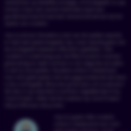
neerkomen op dezelfde strategie, of strategieën. Er zijn
immers maar een aantal methodes waarnaar
gerefereerd wordt wanneer iemand wil winnen bij het
spelen van roulette.
Hoe te winnen:
Roulette is een van de spellen waarbij
er heel veel spelstrategieën zijn, maar waarbij geen van
de strategieën bewezen effectief is gebleken. Ook
roulette is onderhevig aan de RNG (random nummer
generating) en welk nummer er als volgende zal vallen
is niet te voorspellen. Roulette online in Nederland
voor echt geld spelen met een gegarandeerde win-kans
is dus onmogelijk. Wil je een grote kans om te winnen?
Zet dan in op meerdere nummers tegelijkertijd of op
rood of zwart. Zeker bij het inzetten op rood of zwart
heb je 50% kans dat je wint.
Hoe te spelen:
Wie roulette
online in Nederland voor echt