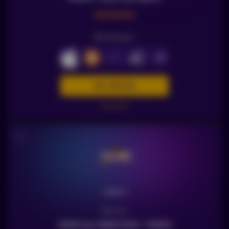
Betalingen
+8
NU SPELEN
Bezoeken
6
Lizaro
Bonus
250% tot 3000 EUR + 350FS