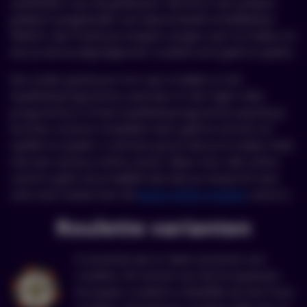
aanbieders van de gokkasten. Wordt er een jackpot
gokkast aangeboden van bijvoorbeeld ontwikkelaar
NetEnt, dan hoef je je nergens zorgen over te maken en
kan je eenvoudig beginnen roulette echt geld te spelen.
Een ander goed punt om naar te kijken is het
loyaliteitsprogramma, wanneer er een high-roller
programma is of een loyaliteitsprogramma waarbij je
functies vrij kunt schakelen door geld te storten en
spellen te spelen. Is de kans groot dat je te maken hebt
met een serieus online casino. Maar voor alle online
casino’s geld, als je twijfelt doe dan je research! Lees
ook onze review over de
beste online roulette
casino’s.
Roulette varianten
In essentie zijn er twee varianten van
roulette. De variant van de Europeanen,
Europees roulette is dezelfde als het Frans