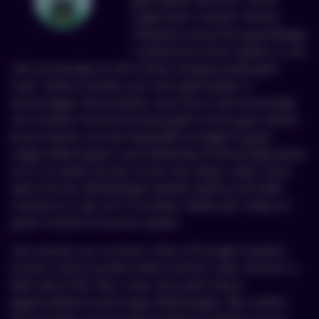
geld spelen wil leren, zal de
regels door moeten nemen.
Hoewel je ook prima gaandeweg
roulette kunt leren spelen. Is het
niet verstandig om dit te doen terwijl je (veel) geld
inzet. Online roulette voor echt geld spelen is
eenvoudiger dan je denkt, maar het is wel verstandig
om te weten hoe je het beste geld in kunt gaan zetten.
Je kunt kiezen om een bepaalde strategie te gaan
volgen (Martingale is een bekende) of eenvoudig kiezen
om in te zetten op een straat. Een ding is zeker als je
weet hoe de uitbetalingen werken weet je ook welk
manieren er zijn om in te zetten. Beide zijn nodig om
goed roulette te kunnen spelen.
Het inzetten op nummers.
Plein of Straight inzetten
houdt in dat je op één enkel nummer inzet. De kans is
klein dat je hier wint, maar als je wint heb je
gegarandeerd recht hoge uitbetalingen. Bij roulette