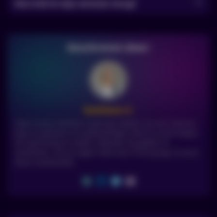
Hoe trek ik mijn winsten terug?
Geschreven door:
Kathleen
S.
Hallo, ik ben Kathleen Spiering, welkom op mijn website
waar ik adviezen en aanbevelingen deel en je wil helpen
om oplichting en andere valkuilen bij gokken te
voorkomen. Als je vragen hebt hoor ik het graag. Ik zal je
direct antwoorden.