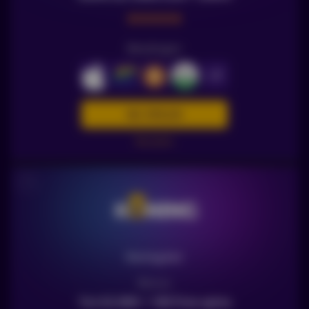
Betalingen
+7
NU SPELEN
Bezoeken
7
Koning.bet
Bonus
Tot €2.000 + 100 free spins