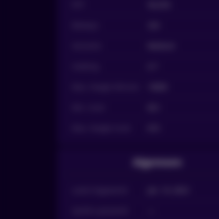
RTP
96,25%
Betways
324
Variantie
Medium
Indeling
6-7
Max. Hoogte Winnen
10000
Min. Inzet
€0,1
Max. Hoogte Inzet
€10
Algemeen
Laatst bijgewerkt
Jan. 16, 2023
Spellen gespeeld
—