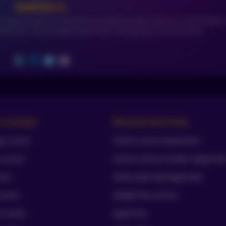
Kathleen
S.
jn website waar ik adviezen en aanbevelingen deel en je wil helpen
rkomen. Als je vragen hebt hoor ik het graag. Ik zal je direct
o reviews
Recente berichten
as casino
Online Casino Nederland
 casino
Online Casinos Zonder Registrati
ino
Gratis Spins Bij Registratie
casino
Google Pay casino’s
 casino
Apple Pay