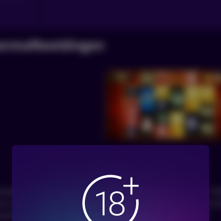
ermafbeeldingen
oden door Blueprint Gaming en heeft 6 rollen en tot 117.6
ro per draai op alle apparaten, ervaar klassieke slotactie d
steriesymbolen, een gratis spins-functie en onbeperkte