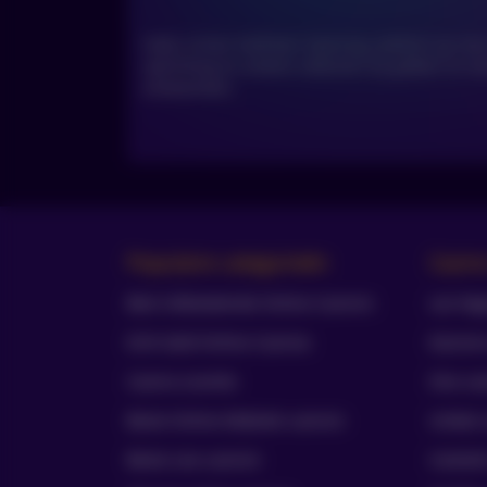
Hallo, ik ben Kathleen Spiering, welkom op mi
oplichting en andere valkuilen bij gokken te voo
antwoorden.
Populaire categorieën
Casin
Best Uitbetalende Online Casino’s
Leo Veg
Echt Geld Online Casinos
Kansino
Casino Licentie
One cas
Beste Online Mobiele casino’s
Unibet 
Beste Live casino’s
ComeOn