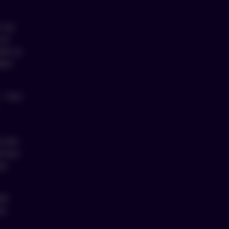
n op
 en
eer je
leen
 – hoe
n een
t kan
ze
ld
et