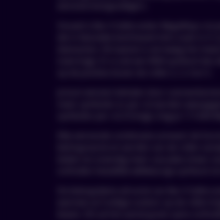
winstvermenigvuldigers.
Visueel is Bar-X Safecracker MegaWays vrij
die in klassieke land-based slots zoals A, K, 
diamanten. Dit laatste is verreweg het mees
inzet krijgt. Er is ook een Wild symbool dat 
op de posities boven de rollen 2, 3, 4 en 5.
Je kunt winsten behalen door overeenkomen
meer symbolen er per rol worden weergege
symbolen per rol (7) krijgt, krijg je 117.6
Elke winnende combinatie activeert de fun
kettingreactie en worden van de rollen ver
leiden tot oneindig meer cascades (meer ov
onthullen hetzelfde willekeurige symbool o
De belangrijkste attractie van Bar-X Safecr
wanneer je 4 veilige scatters op de rollen kri
kiezen. Dit zal het aantal gratis spins onthu