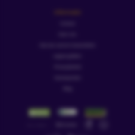
Informatie
Contact
Over ons
Hoe we casino’s beoordelen
Legaal gokken
Privacybeleid
Voorwaarden
Blog