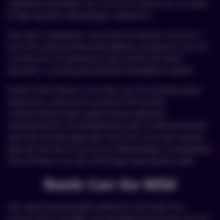
speelkaartsymbolen van 10s tot en met As en ze zullen
je lage waarde uitbetalingen opleveren.
Het spel is speelbaar van £0.40 tot £60 per draai en u
kunt het aantal actieve betaallijnen aanpassen aan uw
voorkeuren. De winkansen zijn echter het beste
wanneer u op alle geactiveerde betaallijnen speelt.
Andere beschikbare controles zijn de Autoplay-optie
waarmee u spins kunt activeren die zonder
onderbreking zullen spelen bij een gekozen
inzetwaarde en de Gamble-knop die na elke winnende
spin kan worden gebruikt. Als je het risico wilt nemen,
gebruik het dan en je kunt je uitbetalingen verdubbelen
als je de kleur van een verborgen kaart goed raadt.
Reels Can Go Wild
Het meest waardevolle symbool in de Hold Your
Horses slot is de Wild, voorgesteld als het logo van het