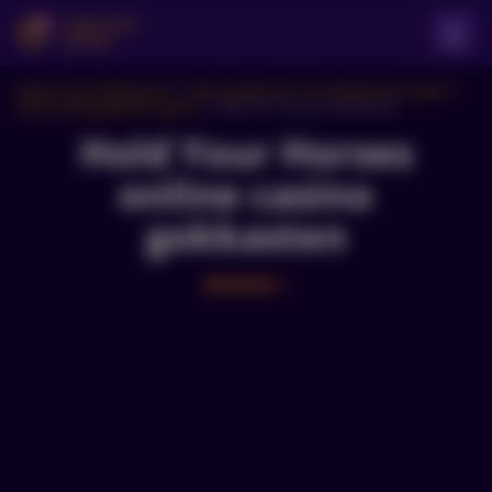
>
Online Casino Nederland
Online gokkasten voor Nederlandse spelers -
>
Gratis oude gokkasten spelen
Hold Your Horses Slot Review
Hold Your Horses
online casino
gokkasten