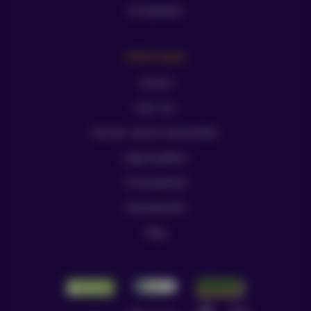
EuroJackpot
Informatie
Contact
Over ons
Hoe we casino’s beoordelen
Legaal gokken
Privacybeleid
Voorwaarden
Blog