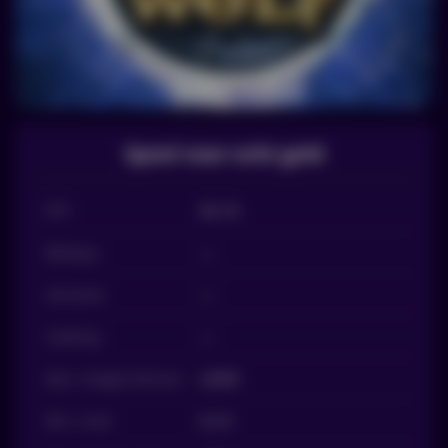
Speel voor echt geld
RTP
96.1%
Betways
—
Variantie
—
Indeling
—
Max. Hoogte Winnen
x2500
Min. Inzet
0.2 €