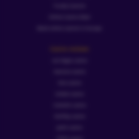
Trustly Casino’s
Online Casino iDeal
Beste online casino’s in Europa
Casino reviews
Leo Vegas casino
Kansino casino
One casino
Unibet casino
ComeOn casino
FairPlay casino
Jack’s casino
TOTO casino