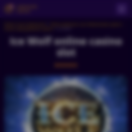
>
Online Casino Nederland
Online gokkasten voor Nederlandse spelers -
>
Gratis oude gokkasten spelen
Ice Wolf
Ice Wolf online casino
slot