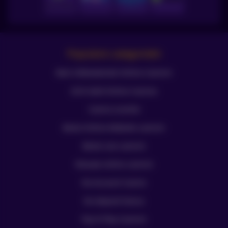
Populaire categorieën
Best Uitbetalende Online Casino’s
Echt Geld Online Casinos
Casino Licentie
Beste Online Mobiele casino’s
Beste Live casino’s
Nieuwe online casino’s
No Account Casino
No deposit bonus
Pay N Play Casino’s