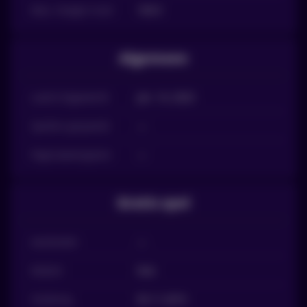
Max. Hoogte Inzet
100 €
Algemeen
Laatst bijgewerkt
Jan. 16, 2023
Spellen gespeeld
—
Paginaweergaven
—
Gratis spel
Aanbieder
—
Mobiel
Nee
Vrijlating
05.11.2019