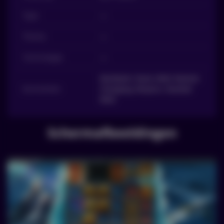
Type
—
Thema
—
Technologie
—
Multiplier Stack, Wild, Reelset
Kenmerken
Changing, Respins, Stacked
Wild
Schermafbeeldingen