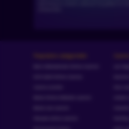
oplichting en andere valkuilen bij gokken te voo
antwoorden.
Populaire categorieën
Casin
Best Uitbetalende Online Casino’s
Leo Veg
Echt Geld Online Casinos
Kansino
Casino Licentie
One cas
Beste Online Mobiele casino’s
Unibet 
Beste Live casino’s
ComeOn
Nieuwe online casino’s
FairPlay
No Account Casino
Jack’s c