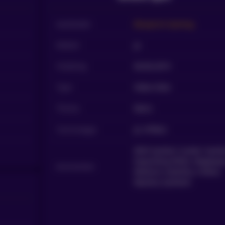
Aanbieder
Blueprint Gaming
Mobiel
Ja
Vrijlating
06.06.2019
Type
Video Slots
Thema
Retro
Technologie
JS, HTML5
Wild Symbol, Scatter Symbo
Expanding Wilds, Megaway
Kenmerken
Medium volatility, 6 Reels,
Mystery Symbols