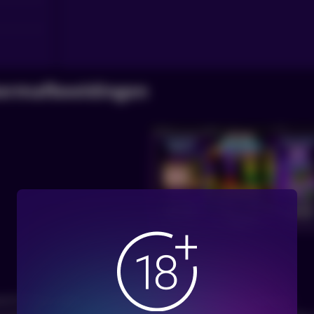
ermafbeeldingen
rd met 6 rollen en tot 117.649 manieren om te winnen.