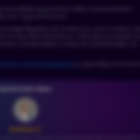
 opnieuw willekeurig geactiveerd, alleen mysteriesymbolen
len voor nog grotere winsten.
eenvoudige MegaWays-slot zonder gratis spins of andere, m
 bent van klassieke fruitmachines, is deze game een goede m
antie is het gemiddeld tot hoog met topuitbetalingen van
hundera
,
Gorilla Gold Megaways
en speel veilig online bij de
Geschreven door:
Kathleen
S.
jn website waar ik adviezen en aanbevelingen deel en je wil helpen