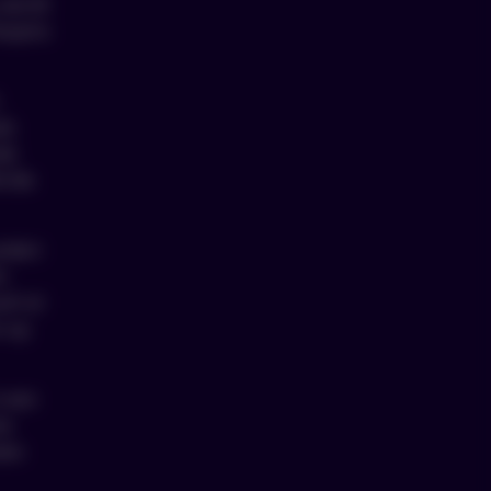
 wordt
espins
ls
de
d die
ndert
m
f rol
n op
n een
ie
len