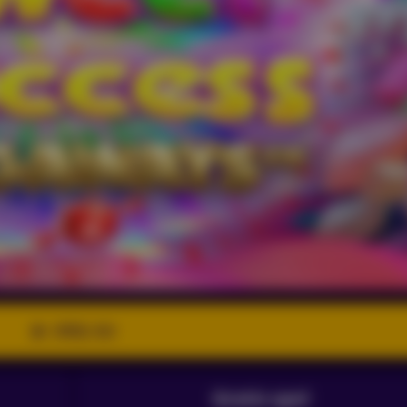
SPEEL NU
Gratis spel