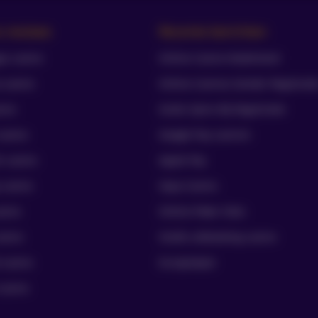
o reviews
Recente berichten
as casino
Online Casino Nederland
 casino
Online Casinos Zonder Registrati
ino
Gratis Spins Bij Registratie
casino
Google Pay casino’s
 casino
Apple Pay
 casino
Sepa Casino
asino
Online Poker Sites
asino
Snelle uitbetaling casino
 сasino
EuroJackpot
casino