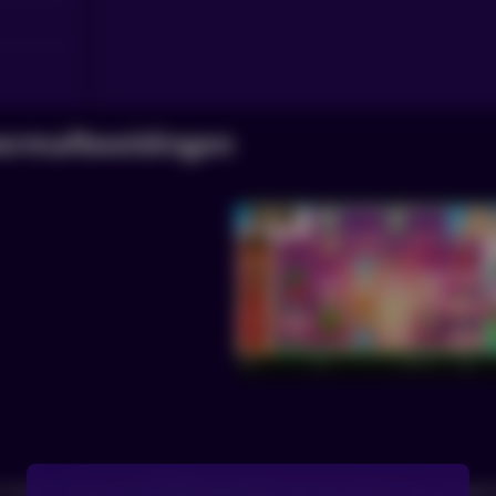
ermafbeeldingen
l met 6 rollen en 117649 manieren om te winnen van Bluepr