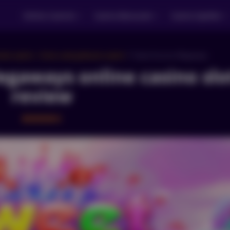
Online Casino’s
Casino Bonussen
Casino Spellen
>
dse spelers - Gratis oude gokkasten spelen
Sweet Success Megaways
gaways online casino slo
review