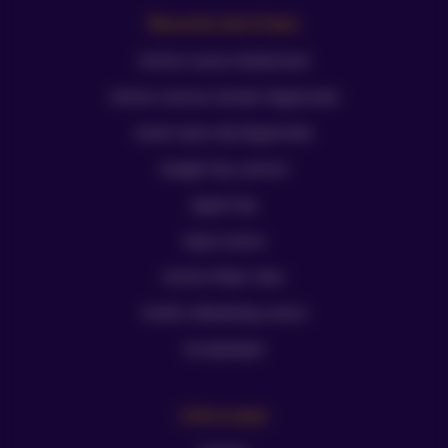
Recente berichten
Online Casino Nederland
Online Casinos Zonder Registratie
Gratis Spins Bij Registratie
Google Pay casino’s
Apple Pay
Sepa Casino
Online Poker Sites
Snelle uitbetaling casino
EuroJackpot
Informatie