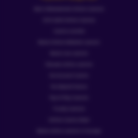
Best Uitbetalende Online Casino’s
Echt Geld Online Casinos
Casino Licentie
Beste Online Mobiele casino’s
Beste Live casino’s
Nieuwe online casino’s
No Account Casino
No deposit bonus
Pay N Play Casino’s
Trustly Casino’s
Online Casino iDeal
Beste online casino’s in Europa