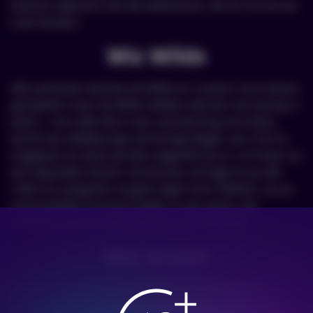
zilveren objecten met die edelstenen, die 0,5 of 0,4x de
inzet betalen.
Wiz Wilds
Alle symbolen behalve de Wilds en scatters verschijnen
gestapeld, maar de Wilds hebben wel een verrassing in
petto – voor elke die in een overwinning verschijnt,
wordt een willekeurige vermenigvuldiger van 2 tot 5x
toegepast en deze worden opgeteld als er 2 of meer op
een bepaalde manier voorkomen. Je krijgt ze op alle
rollen en aangezien ze geen eigen loon hebben, zou je
vermoedelijk 4 kunnen krijgen in een winst, wat
neerkomt op iets van 8 tot 20x voor die draai.
Wiz draait
Je krijgt hier gratis spellen door 2 tot 5 scatters te
krijgen. Alleen de 2 scatters kennen één gratis draai