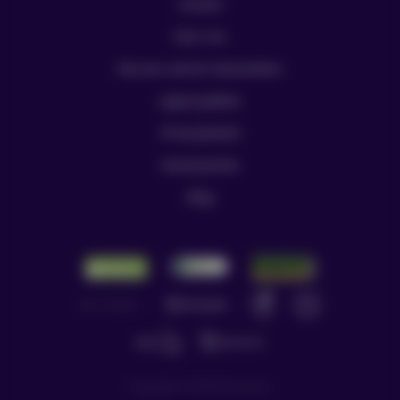
Contact
Over ons
Hoe we casino’s beoordelen
Legaal gokken
Privacybeleid
Voorwaarden
Blog
Copyright © 2026 NLCasinos