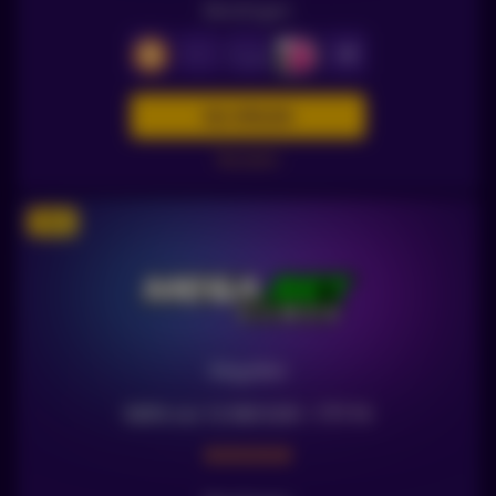
Betalingen
+3
NU SPELEN
Bezoeken
TOP 2
MegaBet
500% tot 12 000 EUR + 777 FS