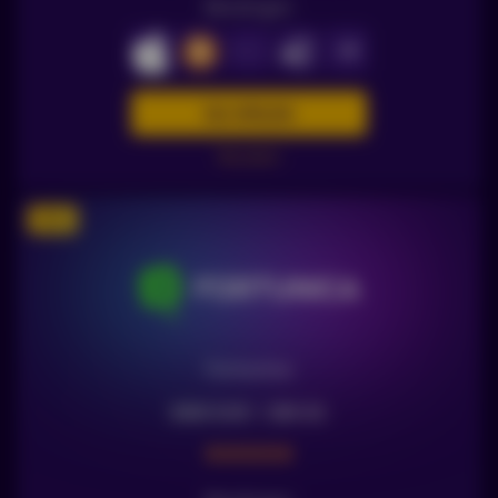
Betalingen
+9
NU SPELEN
Bezoeken
TOP 3
Fortunica
3000 EUR + 300 GS