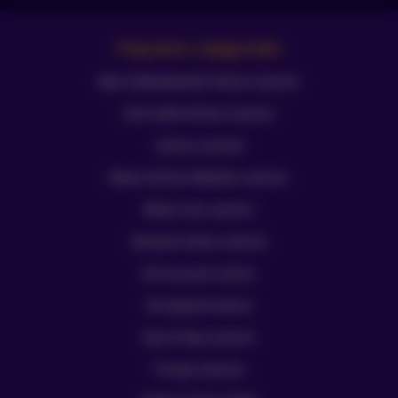
Populaire categorieën
Best Uitbetalende Online Casino’s
Echt Geld Online Casinos
Casino Licentie
Beste Online Mobiele casino’s
Beste Live casino’s
Nieuwe online casino’s
No Account Casino
No deposit bonus
Pay N Play Casino’s
Trustly Casino’s