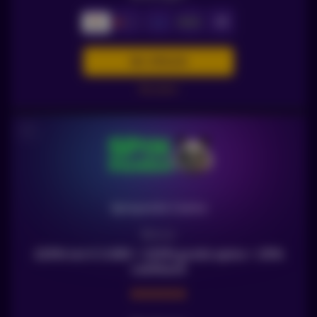
+5
NU SPELEN
Bezoeken
9
Spinpanda Casino
Bonus
225% tot € 3.000 + 225% gratis spins + 25%
cashback