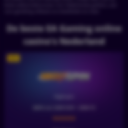
beste welkomstbonussen voor Nederlandse gokkers, wat
voor gambling software ze ontwikkelen en meer.
De beste EA Gaming online
casino’s Nederland
TOP 1
Highspin
380% tot 2200 EUR + 2000 FS