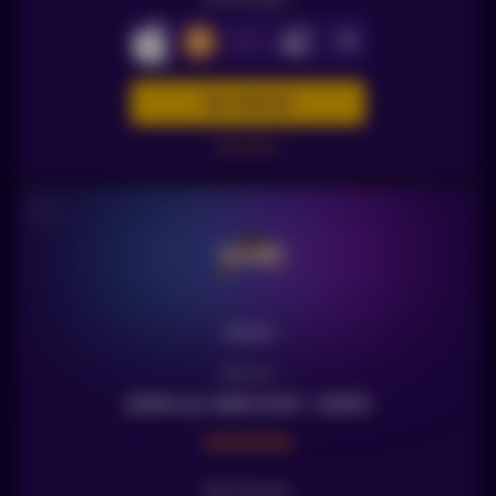
+8
NU SPELEN
Bezoeken
6
Lizaro
Bonus
250% tot 3000 EUR + 350FS
Betalingen