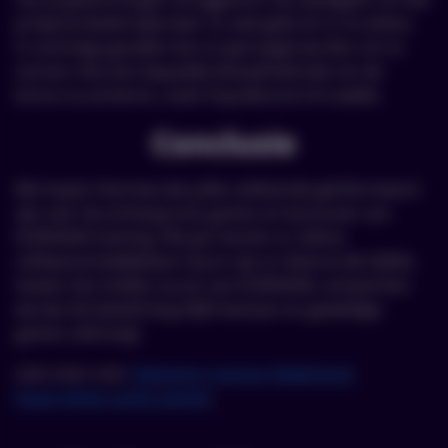
je bijvoorbeeld twee keer zo veel geld om in te zetten.
In sommige gevallen kan er gevraagd worden om te
storten met een bepaalde betaalmethode om de
bonus te activeren, zoals Paysafecard of e-wallet.
Conclusie
We hopen hiermee dat jullie voldoende geïnformeerd
zijn over de achtergrond, games en bonussen van
EURASIAN Gaming. Elk jaar komen er talloze
softwareontwikkelaars bij en zijn er diverse die failliet.
Gezien het initiële succes van EURASIAN, verwachten
we dat dit bedrijf lang blijft bestaan en geweldige
games uitbrengt.
Lees even over
Habanero casinos Nederland
,
Ezugi online casino games
.