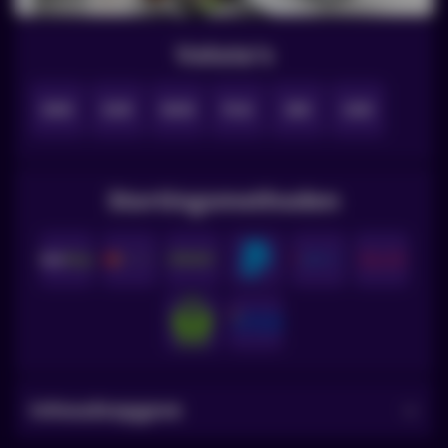
Valuta's
DKK
EUR
NOK
PLN
SEK
USD
Stortingsmethoden
Inhoudsopgave