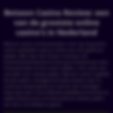
Betsson Casino Review: een
van de grootste online
casino’s in Nederland
Betsson Casino uit Denemarken is een van de grotere
casino aanbieders waar je online voor echt geld kunt
gokken. Met meer dan 50 jaar ervaring in de
entertainmentindustrie en een groot aanbod aan slots,
fruitautomaten en live casino spellen, is dit casino een
aanrader voor nieuwe spelers. Betsson casino is geliefd
bij vele spelers vanwege het brede aanbod, waar ze
continue nieuwe games en soorten aan toevoegen.
Daarnaast zijn er verschillende wekelijkse promoties en
welkomstbonussen om bestaande en nieuwe spelers
een extra voordeeltje te geven.