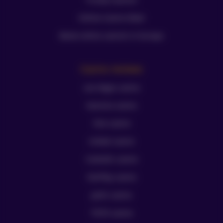
Online Casino iDeal
Beste online casino’s in Europa
Casino reviews
Leo Vegas casino
Kansino casino
One casino
Unibet casino
ComeOn casino
FairPlay casino
Jack’s casino
TOTO casino