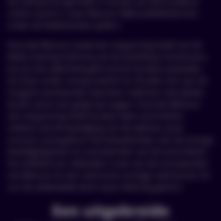
de voetsporen getreden in de lijst van betrouwbare
online casino’s, maar Betsson blijft publieksfavoriet
onder de Nederlandse spelers.
Doordat Betsson zowel een vergunning heeft van de
Malta Gaming Authority als de Gambling Commission,
kun je met zekerheid geld storten bij deze aanbieder.
Ze staan onder streng toezicht en houden zich aan de
hoogste standaarden waardoor iedereen met plezier
bij dit casino een gokje kan wagen. Doordat Betsson
een vergunning heeft bij deze twee autoriteiten,
voldoet ook de beveiliging van de website, jouw
account, jouw geld en het betaalverkeer aan de strenge
beveiligingseisen en voorwaarden van de autoriteiten.
De snelheid van uitbetalen is een van de voorwaarden
van Betsson en een sterk punt, je krijgt vaak binnen 24
uur de uitbetaalde winst op je rekening gestort.
Een uitgebreide