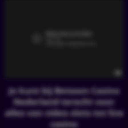
Je kunt bij Betsson Casino
Nederland terecht voor
alles van video slots tot live
casino