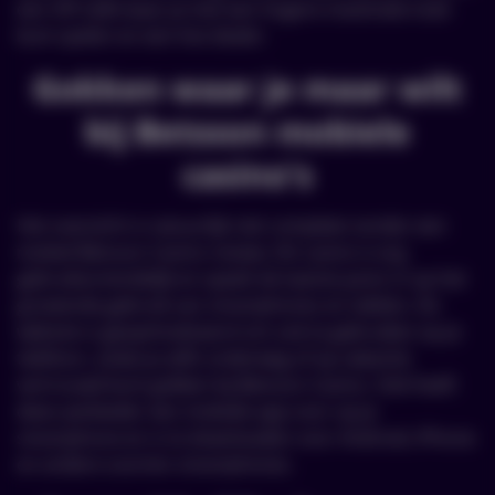
een VIP-tafel waar je met een hogere maximale inzet
kunt spelen en een live dealer.
Gokken waar je maar wilt
bij Betsson mobiele
casino’s
Het overzicht is natuurlijk niet compleet zonder een
mobiel Betsson Casino review. Dit casino is erg
gebruiksvriendelijk en speelt de laatste jaren in op het
groeiende gebruik van smartphones en tablets. De
website is geoptimaliseerd om ook te gebruiken op je
telefoon, zodat je zelfs onderweg of op vakantie
vertrouwd kunt gokken bij Betsson Casino. Ook heeft
deze aanbieder een mobiele app voor op je
smartphone en is te downloaden voor Android, iPhone
en andere soorten smartphones.