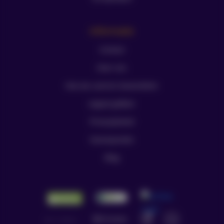
Informatie
Contact
Over ons
Hoe we casino’s beoordelen
Legaal gokken
Privacybeleid
Voorwaarden
Blog