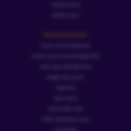
Holland сasino
Bet365 casino
Recente berichten
Online Casino Nederland
Online Casinos Zonder Registratie
Gratis Spins Bij Registratie
Google Pay casino’s
Apple Pay
Sepa Casino
Online Poker Sites
Snelle uitbetaling casino
EuroJackpot