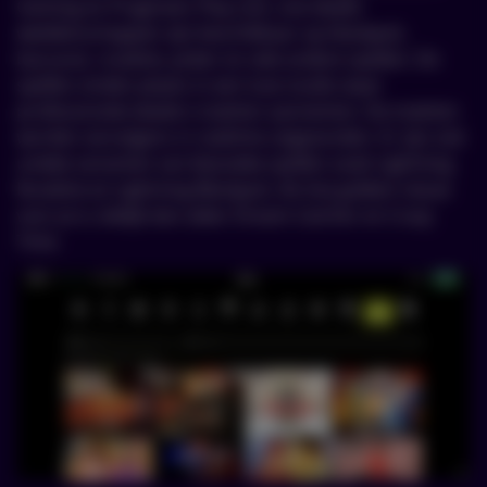
Gaming en Pragmatic Play Live. Live dealer
weddenschappen zijn beschikbaar op blackjack,
baccarat, roulette, poker en vele andere spellen. De
spellen vinden plaats in een luxe studio waar
professionele dealers inzetten aannemen. De inzetten
worden vervolgens in realtime uitgezonden. Er zijn ook
unieke varianten van klassieke spellen zoals Lightning
Roulette en Lightning Blackjack. Als live gokken nieuw
voor je is, bekijk dan zeker Dream Catcher en Crazy
Time.