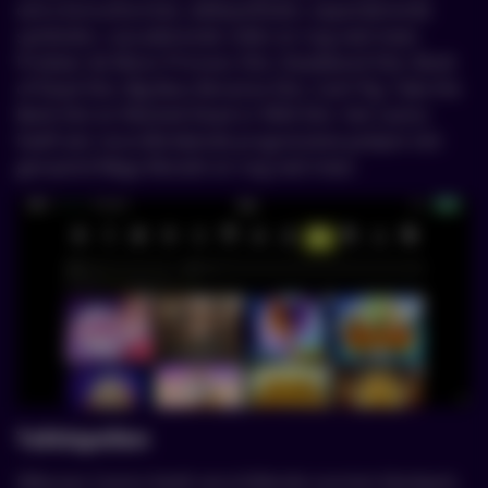
extra bonusfuncties, wildsymbolen, expanderende
symbolen, cascaderende rollen en nog veel meer.
Probeer de Moon Princess Slot, Deadwood Slot, Book
of Dead Slot, Big Bass Bonanza Slot, Cash Pig, Take the
Bank Slot en Wanted Dead or Wild Slot. Het casino
heeft een recordbrekende progressieve jackpot slot
genaamd Mega Moolah en nog veel meer.
Tafelspellen
DBosses Casino biedt verschillende soorten blackjack,