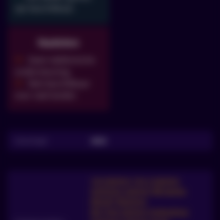
zijn beschikbaar
Nadelen
⨯
Geen telefonische
ondersteuning
⨯
Niet beschikbaar
voor veel landen
Gevestigd
2022
1x2 Gaming
2 by 2 Gaming
Authentic Gaming
BB Games
Betsoft
BGaming
Big Time Gaming
Endorphina