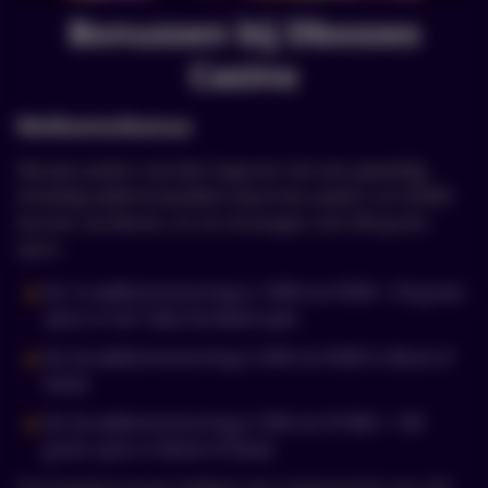
Bonussen bij Dbosses
Casino
Welkomstbonus
Nieuwe spelers worden begroet met een geweldig
driedelig welkomstpakket waarmee spelers tot €2000
kunnen verdienen, en ze ontvangen ook 200 gratis
spins.
De 1e welkomststorting is 100% tot €500 + 50 gratis
spins in het Take the Bank-spel.
De 2e welkomststorting is 50% tot €500 in Book of
Dead.
De 3e welkomststorting is 50% tot €1000 + 100
gratis spins in Book of Dead.
Stortingsbonussen hebben een inzetvereiste van x35