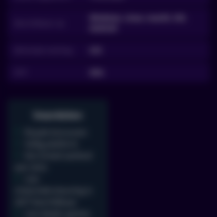
Windows, Linux, macOS, iOS,
Beschikbaar op
Android
Minimale storting
€10
RTP
92%
Voordelen
+
Royale bonussen
+
Veilig platform
+
Een breed aanbod
aan slots
+
Live
chatondersteuning is
24/7 beschikbaar
+
Live dealer games