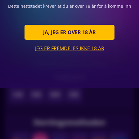
Dette nettstedet krever at du er over 18 år for å komme inn
JA, JEG ER OVER 18 ÅR
JEG ER FREMDELES IKKE 18 ÅR
Valuta's
CAD
EUR
NZD
USD
Stortingsmethoden