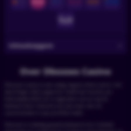
Inhoudsopgave
Over Dbosses Casino
Dbosses Casino is een veilig, legaal online casino. Het
werd begin 2022 opgericht, heeft een licentie van
Kahnawake (KGC) en is eigendom van en wordt
beheerd door Gammix Ltd, dat meer dan 20
casinomerken in zijn portfolio heeft.
Dbosses is volledig geoptimaliseerd voor mobiele