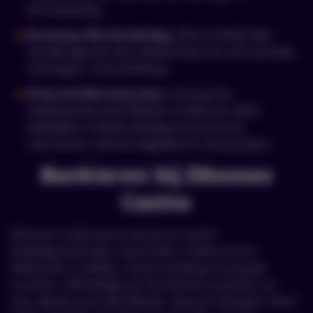
bonusbedrag.
Runaway elke donderdag
: 50% tot €/$50 elke
donderdag met een inzetvereiste van x35 op beide
stortingen + bonusbedrag.
Drop and Win Every Day
: omvat grote
prijzenpotten beschikbaar tot februari 2023,
wekelijkse roulette, blackjack en baccarat
toernooien, evenals dagelijkse €1 drop prijzen.
Bankieren bij Dbosses
Casino
Dbosses ondersteunt een groot aantal
betalingsmethoden, waaronder creditcards en
debitcards, e-wallets, instant banking en prepaid
vouchers. Afhankelijk van het land kun je kiezen uit
Visa, Mastercard, MuchBetter, Neosurf, Flexepin, Skrill,