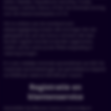
Sofort, Neteller, Paysafecard, AstroPay, Trustly,
Ecopayz, CashLib, Interac of Volt. De minimale storting
voor de meeste bankopties is € 10.
Om te voldoen aan de standaard anti-
witwasregelgeving moeten alle stortingen die niet
gekoppeld zijn aan een bonus minstens één keer
worden ingezet voordat ze worden opgenomen,
anders zal het casino je een flinke vergoeding in
rekening brengen.
Er is een redelijke minimale opnamelimiet van €20. De
maximale opnamebedragen zijn gemiddeld en beperkt
tot €5000 per week en €20.000 per maand.
Registratie en
klantenservice
Aanmelden bij DBosses Casino is eenvoudig en