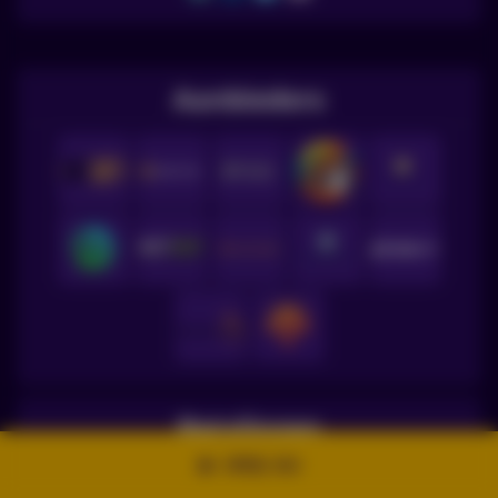
Aanbieders
Betalingen
SPEEL NU