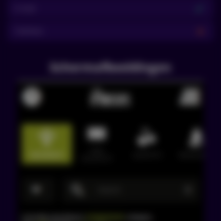
✓
E-mail
×
Telefoon
Schermafbeeldingen