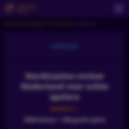
>
>
Online Casino Nederland
Casino Review
Nordicasino
Nordicasino review
Nederland voor echte
spelers
€500 bonus + 100 gratis spins