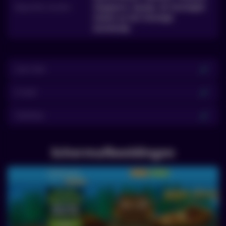
Beperkte landen
Singapore, Spanje, de Verenigde
Staten en het Verenigd
Koninkrijk.
✓
Live chat
✓
E-mail
✓
Telefoon
Schermafbeeldingen