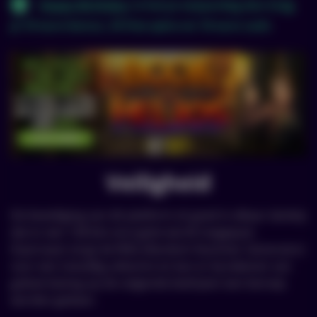
Happy Birthday:
Is het je verjaardag dan krijg
je 10 euro bonus, 25 free spins en 10 euro cash.
Veiligheid
De beveiliging van dit platform zit goed in elkaar dankzij
dat er een 128 bits encryptie wordt toegepast.
Daarnaast zorgt de RNG (Random Nummer Generator)
voor een toevallig uitkomst en kan er bij tekenen van
gokverslaving op de volgende bedrijven een beroep
worden gedaan.