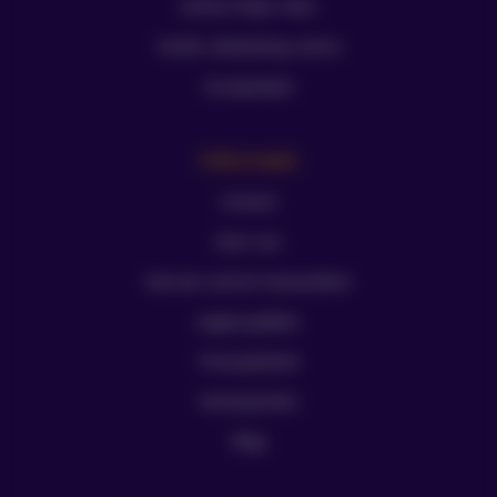
Online Poker Sites
Snelle uitbetaling casino
EuroJackpot
Informatie
Contact
Over ons
Hoe we casino’s beoordelen
Legaal gokken
Privacybeleid
Voorwaarden
Blog