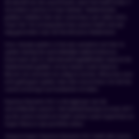
de wereld van de casinomarkt, want het heeft al een 7-
tal andere casinos in haar beheer. Nederlandse
gokkers hebben hier een ruime keus aan video slots,
maar het “oh zo”populaire live casino heeft ook zijn
weg gevonden naar dit NordiCasino Nederland.
Voor nieuwe spelers is het een aanwinst om hier te
spelen dankzij de aantrekkelijke welkomstbonus.
Daarnaast zijn er vele betaalmogelijkheden waaruit de
Nederlandse gokker uit kan kiezen zoals iDeal en
Bitcoin om anoniem en veilig te storten. Wil je dus voor
echt geld gaan spelen, lees dan vooral door om de live
casino ervaring in je huiskamer te halen.
Equinox Dynamic N.V. is de eigenaar van de
verschillende casino’s. Het bedrijf bestaat al sinds 2017
op de casino-markt en heeft namen zoals Superlines en
Super fiesta in zijn portfolio zitten.
Vergunningen:
Equinox Dynamic N.V. heeft alle Casino