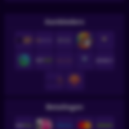
Aanbieders
Betalingen