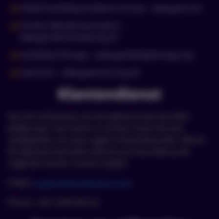
Global Gambling Guidance Group – www.gx4.com
Gordon Moody Association –
www.gordonmoody.org.uk
Gambling Therapy – www.gamblingtherapy.org
GamCare – www.gamcare.org.uk
Klantendienst
Aan de rechterkant van de website staat een klein
wolkje waar men direct in contact staat met een
medewerker om al je vragen te beantwoorden. Mocht
dit allemaal niet baten dan kun je natuurlijk op de
volgende manier contact zoeken.
E-Mail:
support@nordicasino.com
Phone: +421 2330 560 54