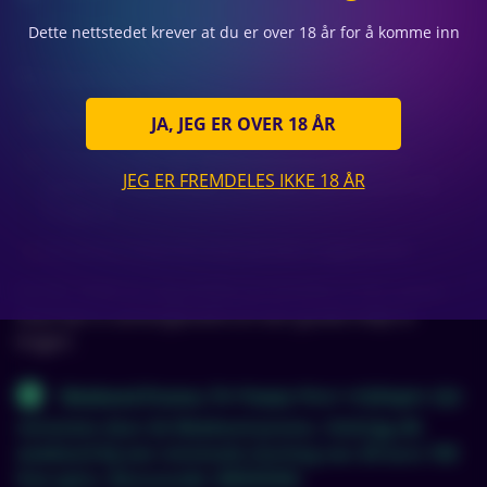
+ 30 free spins. Bonuscode: BONUS3.
Dette nettstedet krever at du er over 18 år for å komme inn
Bonusvoorwaarden
Minimale storting van 20 euro
JA, JEG ER OVER 18 ÅR
Free spins zijn van toepassing op aangegeven
JEG ER FREMDELES IKKE 18 ÅR
gokkasten waaronder: Fruit Zen, Boomanji en 88
Dragons.
De bonus moet 45 maal worden vrijgespeeld.
Verder lopen er nog andere promoties in het casino.
Deze lijst is samengesteld om een goede inkijk te
krijgen.
Weekend Promo:
De Happy Hour vrijdagen zijn
verstoten door de Weekend promo. Verkrijg elk
weekend bij een minimale storting van 20 euro 100
free spins. Bonuscode: WEEKEND.