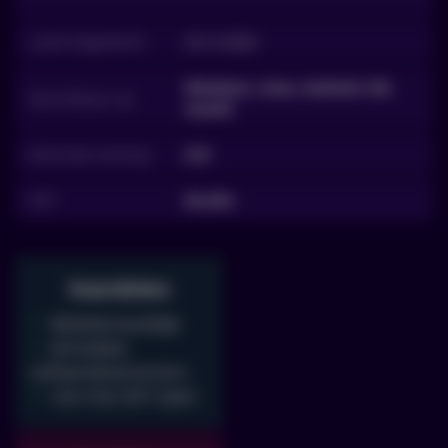
Laatst bijgewerkt
24.12.2024
Windows, Linux, Android, iOS,
Beschikbaar op
macOS
Minimale storting
€10
RTP
96.25%
Voordelen
+
Mobielvriendelijk
+
Eersteklas
softwareleveranciers
+
Live chat 24/7 open