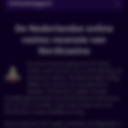
Inhoudsopgave
De Nederlandse online
casino recensie van
Nordicasino
De eerste kennismaking met dit nieuw
online casino bracht ons in een beleving van
de Noorse cultuur. De tekenachtige Vikings
blijken hier de toon van de website te
bepalen. NordiCasino spellen worden
duidelijk gepresenteerd en de NordiCasino Bonussen
zijn om van te smullen, maar daar komen we in dit
NordiCasino review dadelijk op terug.
Quinox Dynamic N.V is geen vreemde voorbijganger in