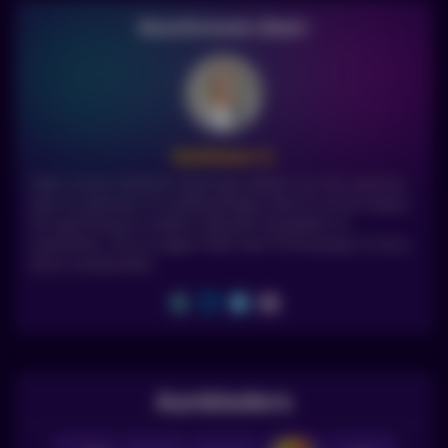
Geschreven door:
Kathleen
S.
Hallo, ik ben Kathleen Spiering, welkom op mijn website
waar ik adviezen en aanbevelingen deel en je wil helpen
om oplichting en andere valkuilen bij gokken te
voorkomen. Als je vragen hebt hoor ik het graag. Ik zal je
direct antwoorden.
Aanbieders