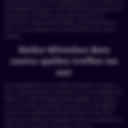
casino bonussen en de mogelijkheid om in te zetten op
sportweddenschappen. Het bedrijf Topia Solutions N.V.
staat achter dit online casino dat sinds 2019 al
operatief is. Laten we eens kijken wat de witte leeuw
voor ons kan betekenen met deze White Lion casino
reviews.
Welke Whitelion Bets
casino spellen treffen we
aan
De mogelijkheid om verschillende spellen te spelen is
een ‘“understatement” bij White Lion casino Nederland.
Allereerst zullen de Nederlandse gokkers een spelers
account moeten aanmaken voordat men de digitale
versies van ouderwetse fruitmachines en de ruime
keuze aan spellen kan bespelen. Deze sectie bestaat uit
video slots en classic slots, live casino en