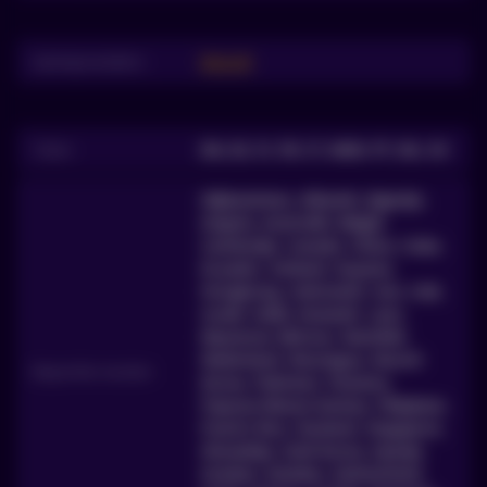
Gameproviders
Betsoft
Talen
EN, ES, FI, FR, IT, NOR, PT, RU, SV
Afghanistan, Albanië, Algerije,
Angola, Australië, België,
Cambodja, Canada, China, Cuba,
Ecuador, Estland, Guyana,
Hongkong, Indonesië, Iran, Irak,
Israël, Italië, Koeweit, Laos,
Myanmar (Birma), Namibië,
Nederland, Nicaragua, Noord-
Beperkte landen
Korea, Pakistan, Panama,
Papoea-Nieuw-Guinea, Filipijnen,
Puerto Rico, Rusland, Singapore,
Slowakije, Zuid-Korea, Spanje,
Soedan, Zweden, Zwitserland,