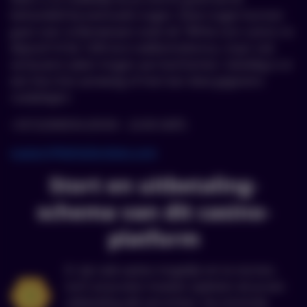
behandeld bij eventuele vragen. Deze vragen kunnen
gaan over onderwerpen zoals de “White Lion casino no
deposit”of de 1200 euro welkomstbonus, maar ook
serieuzere zaken mogen aan bod komen. Gelukkig is er
een live-chat aanwezig of men kan deze gegevens
raadplegen:
+35722008354 (09:00 – 22:00 GMT)
support@whitelionbets.com
Stort en uitbetaling-
schema van dit casino-
platform
Er zijn vele opties mogelijk om te storten,
toch zul je even moeten opletten als je een
uitbetaling wilt verrichten. De minimale