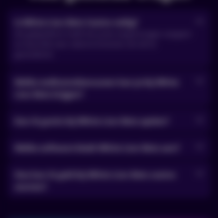
Is White Lion Bets Casino veilig?
Dit gokplatform heeft de juiste vergunningen vergaart
en beschikt over externe bronnen om dit te
garanderen.
Welke welkomstbonussen kan je bij White
Lion Bets krijgen?
Kan ik gratis bij White Lion Bets spelen?
Welke software biedt White Lion Bets aan?
Hoe kan ik geld bij White Lion Bets casino
storten?