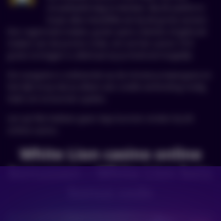
straatbeeld weg te denken. Bij dit platform
loopt alles hetzelfde als bij de grote variant.
Een registratie maken, gratis spins claimen of gebruik
maken van de promo code, om via het casino 10 €
gratis te krijgen is allemaal op je Android mogelijk.
De navigatie is voldoende op de miniatuurweergave en
het lijkt erop dat je alleen een snelle verbinding nodig
hebt om te kunnen spelen.
Let op! We hebben geen App kunnen vinden bij dit
online casino.
White Lion casino online
bonussen – White Lion bets
bonus code