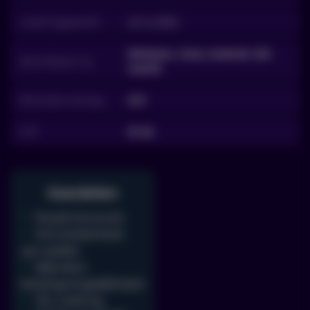
Laatst bijgewerkt
23.12.2024
Windows, Linux, Android, iOS,
Beschikbaar op
macOS
Minimale storting
€10
RTP
97.26
Voordelen
+
Royale bonussen
+
Verscheidenheid
aan spellen
+
Meerdere
betalingsmogelijkheden
+
SSL-codering