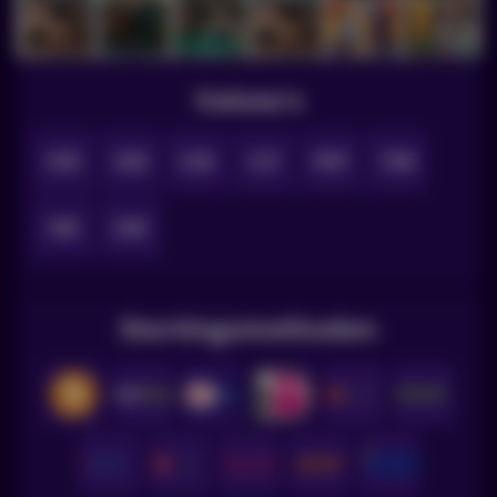
Valuta's
EUR
USD
CAD
CLP
PHP
THB
INR
ZAR
Stortingsmethoden