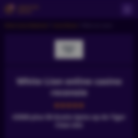
>
>
Online Casino Nederland
Casino Review
White Lion casino
White Lion online casino
recensie
€3500 plus 50 Gratis Spins op de Tiger
Claw slot