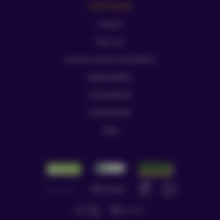
Informatie
Contact
Over ons
Hoe we casino’s beoordelen
Legaal gokken
Privacybeleid
Voorwaarden
Blog