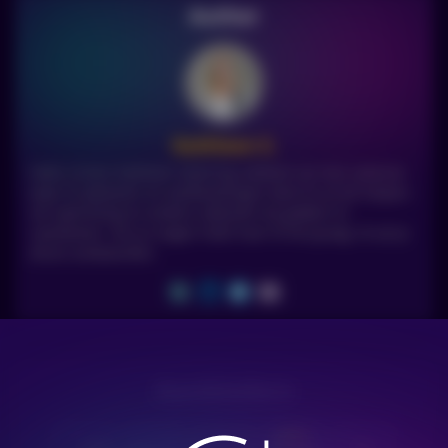
Author
Kathleen
S.
Hallo, ik ben Kathleen Spiering, welkom op mijn website
waar ik adviezen en aanbevelingen deel en je wil helpen
om oplichting en andere valkuilen bij gokken te
voorkomen. Als je vragen hebt hoor ik het graag. Ik zal je
direct antwoorden.
Aanbieders