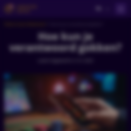
NL
>
Online Casino Nederland
Hoe kun je verantwoord gokken?
Hoe kun je
verantwoord gokken?
Laatst bijgewerkt
21.01.2025