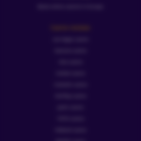
Beste online casino’s in Europa
Casino reviews
Leo Vegas casino
Kansino casino
One casino
Unibet casino
ComeOn casino
FairPlay casino
Jack’s casino
TOTO casino
Holland сasino