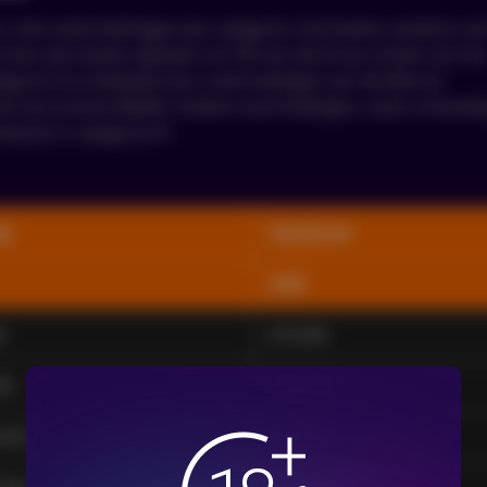
n, met vaste bedragen per categorie. De boetes variëren va
len kan een boete oplopen tot 3% van de bruto-omzet van he
tegorie V) is bedoeld voor overtredingen van de Wet ter
an terrorisme (Wwft). Andere overtredingen, zoals schendi
estal in categorie IV.
ag
Basisboete
€500
0
€10.000
00
€100.000
.000
€500.000