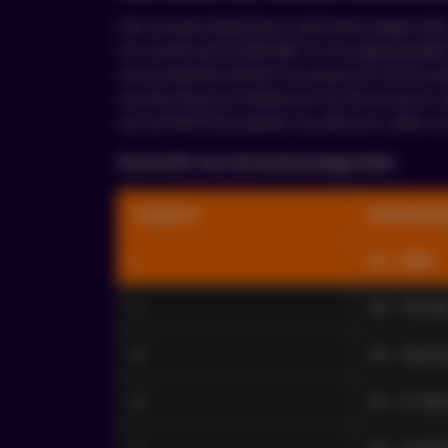
Het nieuwe beleid kent vijf boetecategorieë
tot maximaal €2.000.000. In ernstige geval
overtredende bedrijf. De zwaarste straf (ca
voorkoming van witwassen en financieren v
van de Wet Kansspelen op afstand, vallen me
Overzicht van de boetecategorieën:
Categorie
Boetebedr
I
€0 – €500
II
€0 – €10.00
III
€0 – €200.0
IV
€0 – €1.000