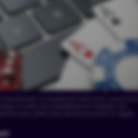
e toezichthouder op de gokmarkt, heeft vanaf 1 januari 202
trenger en biedt meer duidelijkheid voor bedrijven. Het
e gokmarkt waar spelers beter beschermd worden en illegale
id?