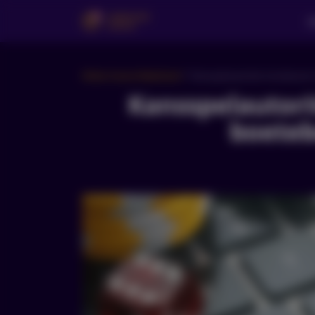
O
>
Online Casino Nederland
Kansspelautoriteit introduceer
Kansspelautori
boeteb