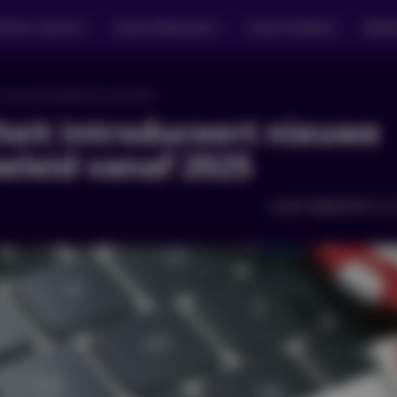
nline Casino’s
Casino Bonussen
Casino Spellen
Betal
t nieuwe boetebeleid vanaf 2025
teit introduceert nieuwe
eleid vanaf 2025
Laatst bijgewerkt
21.