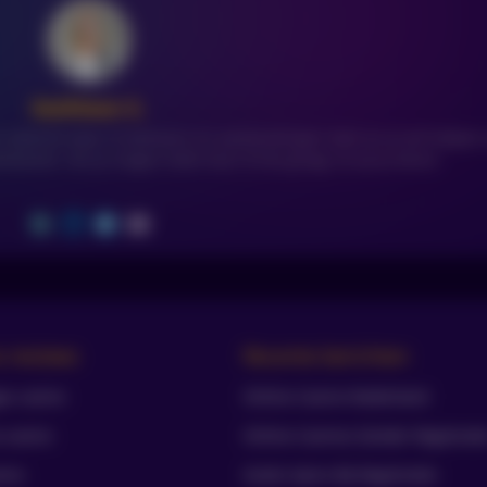
Kathleen
S.
jn website waar ik adviezen en aanbevelingen deel en je wil helpen
rkomen. Als je vragen hebt hoor ik het graag. Ik zal je direct
o reviews
Recente berichten
as casino
Online Casino Nederland
 casino
Online Casinos Zonder Registrati
ino
Gratis Spins Bij Registratie