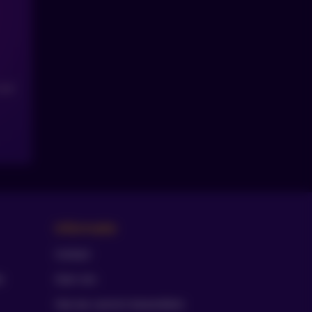
 om
Informatie
Contact
e
Over ons
Hoe we casino’s beoordelen