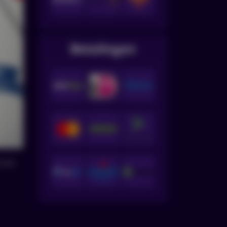
Betalingen
5 een