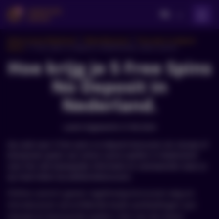
NL
>
>
Online Casino Nederland
Online Bonussen
Free spins no deposit
>
bonus
5 free spins no deposit in Nederlandse online casino’s
Hoe krijg je 5 Free Spins
No Deposit in
Nederland.
Laatst bijgewerkt
27.08.2024
Op zoek naar 5 free spins no deposit bonussen als nieuwe of
bestaande speler van online casino spellen in Nederland?
Lees hier alle belangrijke informatie en voorwaarden waar je
op moet letten bij welkomstbonussen.
Online casino’s geven regelmatig bonussen weg en
introduceren verschillende leuke aanbiedingen aan
nieuwe en bestaande spelers. Een van de meest