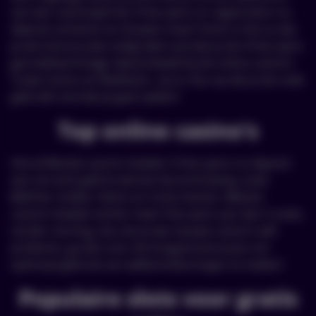
van een casinospel de 5 free spins on registration no
deposit activeren en draaien maar! Soms is het zo dat
je een bonuscode nodig hebt voordat je de 4 free spins
gecrediteerd krijgt, bijvoorbeeld bij de online casino’s
Trada Casino en Reeltastic. Let er dus op dat je de code
gebruikt voordat je gaat spelen!
Top online casino’s
Verschillende casino’s bieden 5 free spins no deposit
aan om echt geld te winnen bij inschrijving, zoals
Betfred. Unibet, Slotto en Costa Games. Meeste
casino’s bieden echter meer free spins aan dan 5 stuks,
zonder storting, dus als je wat nieuwe casino’s wilt
proberen, ga dan voor de hoogste bonussen om
optimaal gebruik van welkomstkortingen te maken!
Populaire slots voor gratis