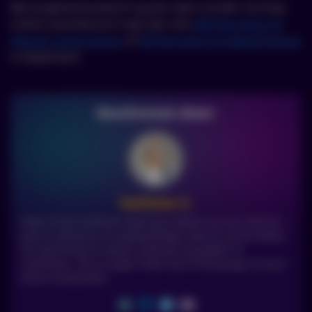
Ben je geïnteresseerd in gratis spins zonder storting
online casinobonus? Lees dan ook
200 free spins no
deposit casino bonus
of
60 free spins no deposit bonus
in Nederland.
Geschreven door:
Kathleen
S.
Hallo, ik ben Kathleen Spiering, welkom op mijn website
waar ik adviezen en aanbevelingen deel en je wil helpen
om oplichting en andere valkuilen bij gokken te
voorkomen. Als je vragen hebt hoor ik het graag. Ik zal je
direct antwoorden.