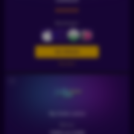
Betalingen
NU SPELEN
Bezoeken
10
My Stake casino
Bonus
150% tot €200