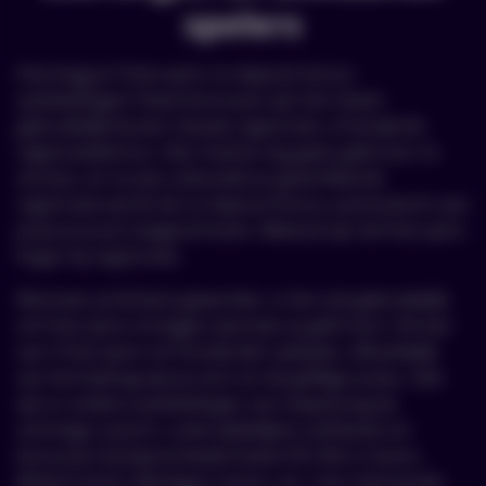
spelers
Hoe krijg je 5 free spins no deposit bonus
aanbiedingen? Deze bonussen zijn het meest
gebruikelijk bij een nieuwe registratie, of terwijl de
registratiebonus. Hier hoef je nog geen geld voor te
storten, en na een voltooide en geverifieerde
registratie wordt de no deposit bonus automatisch aan
jouw account toegeschreven. Meestal zijn de free spins
hoger bij registratie.
Wanneer je lid bent geworden, is het ook gebruikelijk
om free spins te krijgen wanneer je geld stort. Dit kan
van 5 free spins tot honderden oplopen, afhankelijk
van het bedrag wat je stort en de geldige acties. Ook
zijn er andere aanbiedingen van toepassing bij
sommige casino’s, zoals wekelijkse cashbacks en
bonussen bij bijvoorbeeld Avalon78, Nitro Casino,
Refuel Casino, BluVegas Casino, etc. Voor bestaande