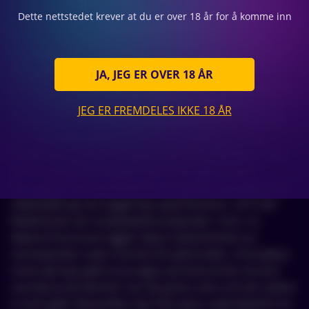
bonussen?
Dette nettstedet krever at du er over 18 år for å komme inn
Het no deposit gedeelte van de bonussen zoals free
spins houdt in dat je geen geld hoeft te verliezen
JA, JEG ER OVER 18 ÅR
wanneer je speelt met deze gratis extra’s. Dat betekent
ook dat als je wint, je niet meteen het gewonnen geld
JEG ER FREMDELES IKKE 18 ÅR
op kan nemen – hiervoor moet je eerst aan bepaalde
voorwaarden hebben voldaan. Dit geldt ook voor
andere bonussen die online casino’s aanbieden, vaak
zijn er ook aanbiedingen naast free spins, zoals
bonusgeld. De voorwaarden die gelden voordat je kan
uitbetaald zijn de ‘wagering requirements’, of in het
Nederlands de rondspeelvoorwaarden. Voor no
deposit bonussen liggen deze inzetvereisten en
voorwaarden vaak rond de 50 spelrondes, of terwijl je
moet wel wat geld uit je eigen portemonnee storten
voordat je de winsten van de gratis slots om kan zetten
in echt geld. Bovendien zijn free spins vaak beperkt tot