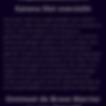
Katana Slot overzicht
Novomatic heeft een ongebruikelijke naam bedacht
voor zijn 5-rollen videoslot, geïnspireerd op de Japanse
cultuur. Wie niet bekend is met de Japanse
geschiedenis is wellicht geïnteresseerd in het feit dat
Katana een gebogen zwaard is, dat van oudsher door
de samoerai in het oude Japan wordt gemaakt en
gebruikt. Terwijl het ooit diende als een krachtig wapen
in close combat en kon beslissen of men leeft of sterft,
doet de Katana gleuf van Novomatic een ander soort
magie in de handen van een bekwame online krijger.
Gebruik het goed en je wordt getrakteerd op een
ronde van gratis games met een uitbreidende Wild die
de strijd gemakkelijk in jouw voordeel kan beëindigen.
Ontmoet de Brave Warrior