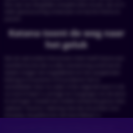
fans zijn van dergelijke overgebruikte visuals, zijn ze in
ieder geval prachtig ontworpen om bij het thema te
passen.
Katana toont de weg naar
het geluk
Net als veel andere Novomatic-titels heeft Katana een
Gamble-functie die na elke overwinning actief wordt.
Spelers krijgen de mogelijkheid om het aangeboden
bedrag te incasseren of te proberen het te
verdubbelen door te raden of de volgende kaart in de
rij rood of zwart is. Je krijgt tot 5 pogingen om de winst
te verhogen, hoewel een enkele verkeerde gok je niets
oplevert. Houd er rekening mee dat als je kiest voor
Autoplay, de gokfunctie niet beschikbaar is.
Verspreid over Katana zal je tot 80x je totale inzet