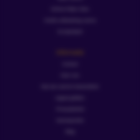
Online Poker Sites
Snelle uitbetaling casino
EuroJackpot
Informatie
Contact
Over ons
Hoe we casino’s beoordelen
Legaal gokken
Privacybeleid
Voorwaarden
Blog