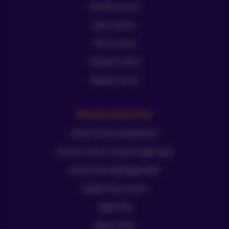
FairPlay casino
Jack’s casino
TOTO casino
Holland сasino
Bet365 casino
Recente berichten
Online Casino Nederland
Online Casinos Zonder Registratie
Gratis Spins Bij Registratie
Google Pay casino’s
Apple Pay
Sepa Casino