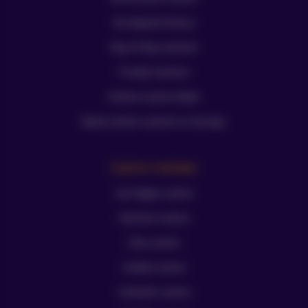
No deposit bonus
Pay N Play Casino’s
Trustly Casino’s
Online Casino iDeal
Beste online casino’s in Europa
Casino reviews
Leo Vegas casino
Kansino casino
One casino
Unibet casino
ComeOn casino