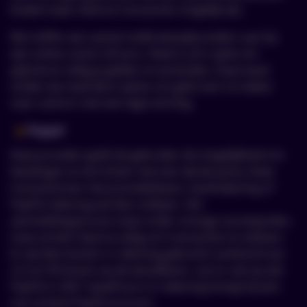
bodem waar diverse transacties mogelijk zijn.
We treffen een aantal snelle betaalproviders aan bij
een online casino 20 euro. iDeal is zo’n optie om
pijlsnel en veilig je gelden te verzenden. Daarnaast
vinden we meerdere opties om geld over te maken
naar casino’s met een lage storting.
Paypal
Deze provider geeft de gebruiker de mogelijkheid om
betalingen te verrichten met een derde partij. Deze
transactie kan met je kredietkaart, bankrekening of
PayPal rekening worden voldaan. Het
aanmeldingsproces staat onder strenge voorwaarden,
maar je bent daarna veilig om transacties te voldoen.
Er worden kosten in rekening gebracht variërend van
2,5 tot 5% boven op de wisselkoers. Let er ook op dat
PayPal in 2021 twaalf euro in rekening brengt bij een
non-actieve PayPal account.