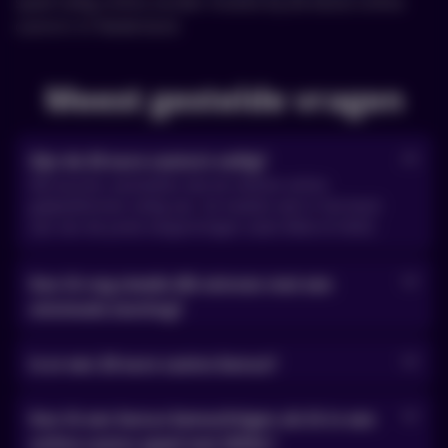
speel veilig online zonder moeite bij de beste online
casino’s in Nederland.
Meest gestelde vragen
Zijn de 20 euro casino’s veilig?
We kunnen vaststellen dat de meeste online
gokplatformen veilig zijn. Ze moeten wel in het bezit
zijn van de juiste vergunningen zoals MGA of UKGC.
Kan ik nog steeds dik winnen met een
minimale storting?
Is er een 20 euro casino bonus?
Kan ik een bonus bemachtigen als ik in een
online casino speel met iDEAL?