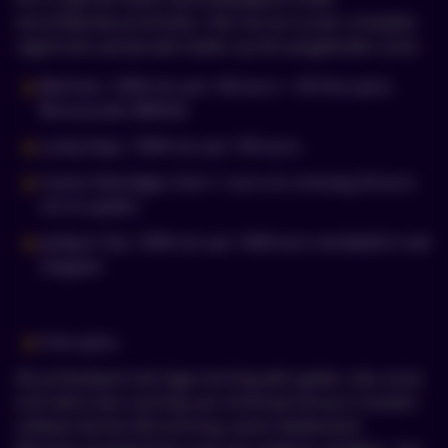
verschillende promoties. Hier kun je na een complete
registratie aanspraak maken op de aangeboden actie.
Betchan: 100% tot aan 100 euro + 30 free spins.
Bonuscode: BERLIN.
Lucky Days: 100% tot aan 100 euro.
Casino Nostalgia: Stort 1 euro en ontvang 20 euro
om te spelen.
Jackpot City: 100% tot aan 1600 euro verdeeld in vier
stappen.
Free spins.
Als je blackjack met lage storting wilt spelen, dan zul je
toch éérst een storting van minimaal 20 euro moeten
voldoen bij het €20 storting casino Nederland.