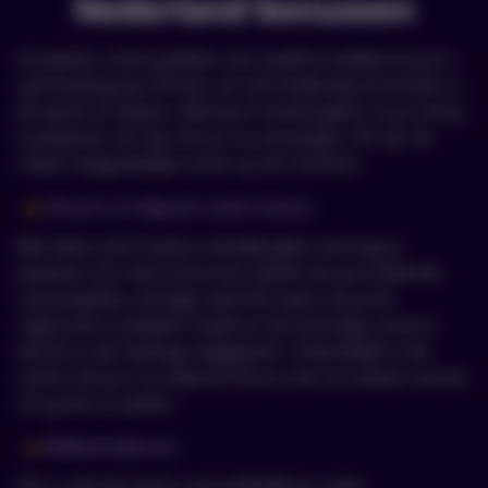
Nederland bonussen
Accepteer online gokken voor jezelf en bekijk hoe je in
aanmerking kan komen om verschillende promoties in
de wacht te slepen. Allereerst hoef je géén 2 euro borg
te plaatsen om een bonus te ontvangen. Dit zijn de
meest toegankelijke acties op dit moment.
20 euro no deposit casino bonus
Met deze actie hoef je namelijk géén storting te
plaatsen om mee te kunnen spelen bij verschillende
casinospellen. Je krijgt vaak free spins als je de
registratie compleet maakt en bij sommige casino’s
wordt er een bedrag vrijgegeven. Uiteindelijk is het
casino 20 euro no deposit bonus een lucratieve manier
om gratis te spelen.
Welkomstbonus
Dit is vaak de meest aantrekkelijkste onder