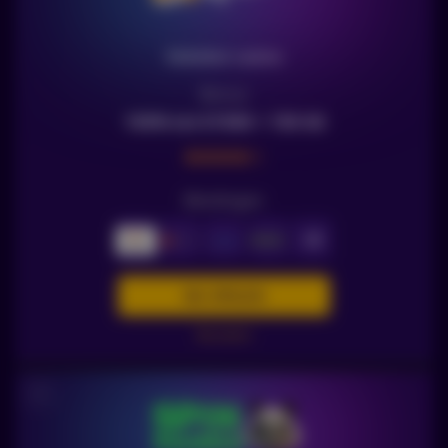
Kokobet casino
Bonus
150% tot €1500 + 150 GS
Betalingen
+5
NU SPELEN
Bezoeken
9