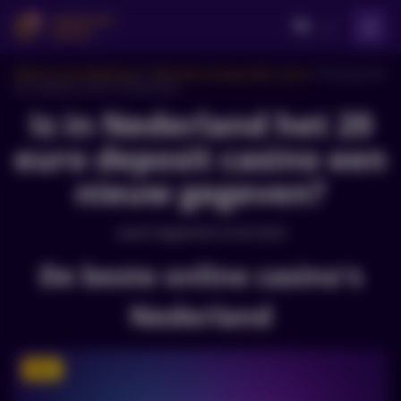
NL
>
>
Online Casino Nederland
Minimale storting online casino
De beste 20
euro deposit casino in Nederland
Is in Nederland het 20
euro deposit casino een
nieuw gegeven?
Laatst bijgewerkt
24.04.2024
De beste online casino's
Nederland
TOP 1