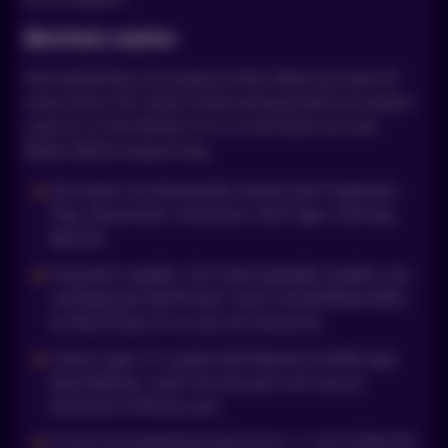
Betchan casino
Het bedrijf dat schuil gaat achter Betchan heet N1
interactive LTD. Deze onderneming heeft 24 andere
casino’s in het beheer en is in het bezit van een
Malta (MGA) vergunning.
De meest voorkomende namen zijn Pragmatic
Play, Novomatic, Evolution, Red Tiger Gaming,
Betsoft.
Populaire spellen. De meest gewilde spellen van
vandaag zijn Wolf Gold, maar ook Buffalow Blitz
en Booming Circus zijn van de partij.
Casino app. Er is geen €20 deposit mobile app
beschikbaar, maar de site past zich aan je
Android of iPhone aan.
Promo & loyaliteitsprogramma. 11 verschillende