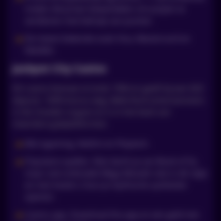
treden die je kan bewandelen om prijzen te
verdienen met behulp van punten.
De meest bekende zoals Visa, Mastercard en
Neteller.
Jackpot City Casino
Dit casino bestaat al sinds 1996 en geeft bij een €20
deposit, 100% bonus weg. Belle Rock entertainment
is het moeder-orgaan en is in het bezit van
meerdere gokplatformen.
Microgaming, NetEnt en Playtech.
Populaire spellen. Wat dacht je van Book of Oz,
maar ook ontbreekt Mega Moolah niet in dit rijtje
en met Avalon 2 kun je mythische symbolen
openen.
Casino app. Download the app en win geld met