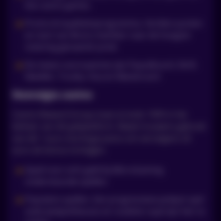
live casino games.
Promo & loyaliteitsprogramma. Verdien punten
en start van Brons member naar de hoogste
notering genaamd: privé.
De meest voornaamste zijn Paysafecard, Skrill,
Neteller, Trustly, Visa en Mastercard.
Nostalgia casino
Casino Reward Group staat al sinds 1999 in het
beheer van dit gokplatform. Maak trouwens gebruik
van dit 1 euro stortingscasino om vervolgens 20
euro als bonus te krijgen.
Speel voor echt geld bij MicroGaming
ondersteunde spellen.
Populaire spellen. Een progressieve jackpot spel
zoals JackpotDeuces en roulette royal zijn hier te