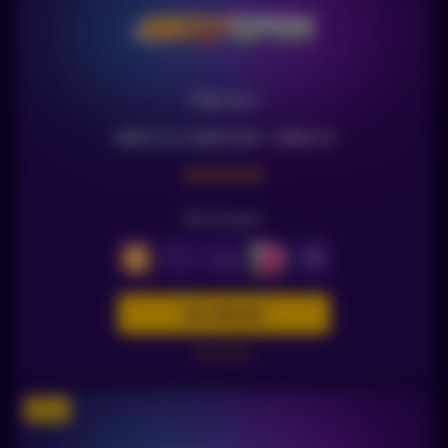
Highspin
380% tot 2200 EUR + 2000 FS
Betalingen
+3
NU SPELEN
Bezoeken
TOP 2