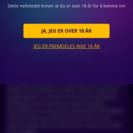
Dette nettstedet krever at du er over 18 år for å komme inn
maar ook bij een 20 euro minimum deposit mobile
casino Nederland. In het geval van een 20 euro
minimum deposit mobile worden er geen
transactiekosten in rekening gebracht.
JA, JEG ER OVER 18 ÅR
JEG ER FREMDELES IKKE 18 ÅR
Het beste van 20 euro deposit casinos
Voor een speler om zich aan te melden worden er
bepaalde gegevens opgevraagd om vervolgens door
te stromen naar verschillende casinospellen.
Vervolgens zijn er bij verschillende casino’s vaak live
dealer casinospellen te vinden. Naast Progressive-
jackpotspellen is ook het online casino gameplay
belangrijk. Denk hierbij aan snelle navigatie,
klantendienst en een groot spelaanbod. We hebben
een groot deel van het werk al verricht om een
weloverwogen lijst te presenteren, die je hieronder
kunt bekijken.