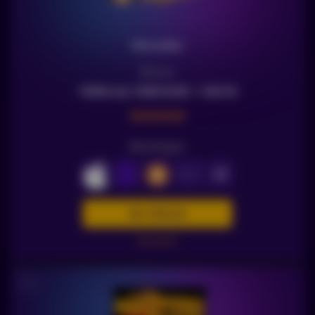
MamaBet
Bonus
150% tot 1500 EUR + 150 FS
Betalingen
+8
NU SPELEN
Bezoeken
5