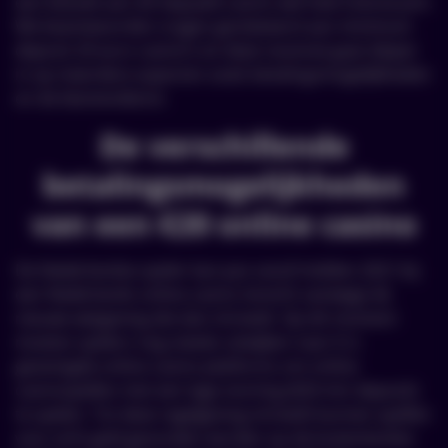
een bezoek aan dit bepaald casino wel heel interessant.
We beantwoorden vragen gerelateerd aan minimum
deposit 20 euro casino’s en deze recensie gaat dieper
in op meerdere aspecten zoals betalingsmogelijkheden
en de klantendienst.
De verschillende
betalingsmogelijkheden
van een €20 online casino
De Nederlandse speler kan pas vanaf midden 2021 bij
een Nederlands online casino terecht vanwege de
nieuwe wetgeving die dan intreedt. Op dit moment
moeten spelers nog steeds uitwijken naar E.U.
gevestigde online casino platforms om online
casinospellen met een lage storting (€20 min deposit)
te spelen. Tot deze regelgeving intreedt kunnen spellen
voor echt geld gevonden worden op de buitenlandse