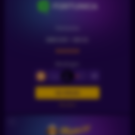
Fortunica
3000 EUR + 300 GS
Betalingen
+2
NU SPELEN
Bezoeken
4