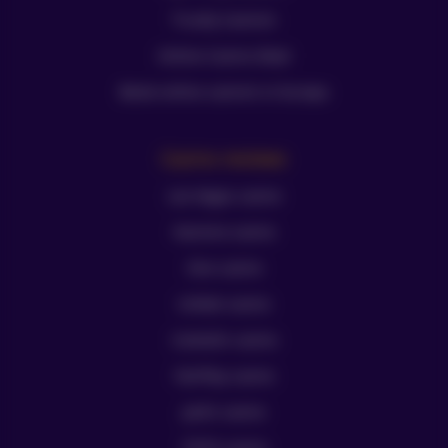
Trustly Casino’s
Online Casino iDeal
Beste online casino’s in Europa
Casino reviews
Leo Vegas casino
Kansino casino
One casino
Unibet casino
ComeOn casino
FairPlay casino
Jack’s casino
TOTO casino