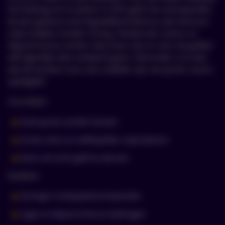
het bedrag om te zetten in echt geld. De voorwaarden
bij een gewone stortingswelkomstbonus zijn hiervoor
vaak stukken minder streng. Omdat een casino no
deposit bonus echter niets kost, kan er voor de gokker
zelf eigenlijk niets verkeerd gaan. Hieronder is te zien
wat de verdere voor een nadelen zijn van gratis casino
speelgeld:
Voordelen
Inzet gratis zonder kosten
Gratis slots en tafelspellen uitproberen
Kans om echt geld te winnen
Nadelen
Strenge rondspeelvoorwaarden
Lage no-deposit bonus bedragen