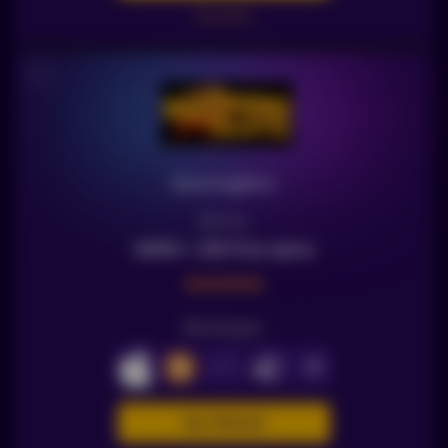
Bezoeken
5
BoomingSlots
Bonus
600% + 250 free spins
Betalingen
+8
NU SPELEN