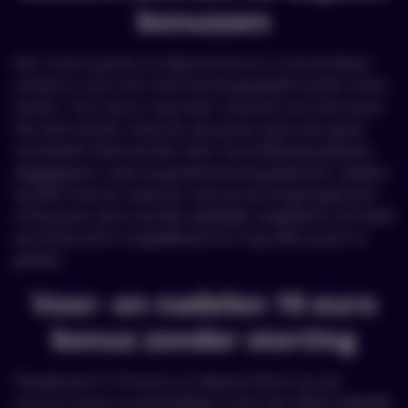
bonussen
Een 10 euro gratis no deposit bonus is vooral ideaal
omdat er voor echt inzet wordt gespeeld zonder echte
kosten. Toch zijn er nog meer varianten van bonussen
die niets kosten. Daarvan zijn gratis spins een goed
voorbeeld. Deze worden door verschillende goksites
weggegeven, vaak op geselecteerde gokkasten. Spelers
worden hiervan vaak per mail op de hoogte gebracht
of de gratis spins worden wekelijks toegekend. Dit biedt
een leuke extra mogelijkheid om nog vaker gratis te
gokken.
Voor- en nadelen 10 euro
bonus zonder storting
Hoewel een € 10 bonus no deposit direct op uw
account staat na aanmelding, is het niet altijd makkelijk