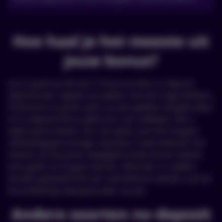
Hoe haal je het meeste uit
jouw bonus?
Let er goed op dat de € 10 bonuscodes no deposit
altijd worden ingezet op spellen met een hoge winkans.
Of iemand nu gratis spins op een gokkast wil gebruiken
of no deposit bonus geld voor een tafelspel. Het is
altijd zaak te kiezen voor de opties met het hoogste
uitbetalingspercentage. Daardoor haalt iedereen het
meeste uit het gratis speelgeld omdat dit de meeste
kans geeft om te gaan winnen. Wanneer er spellen
worden gespeeld met een veel kleinere winkans zal het
bonusbedrag vaak gauw weer op zijn.
Andere soorten no deposit