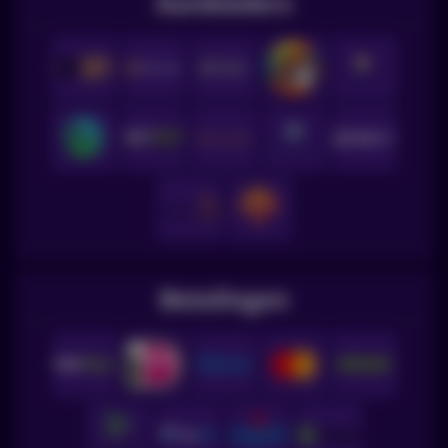
Aanbieders
Betalingen