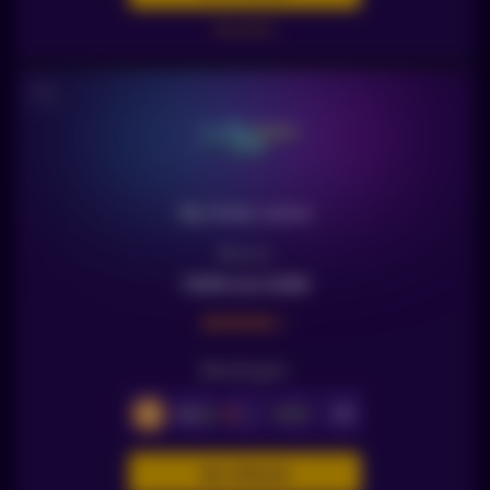
Bezoeken
10
My Stake casino
Bonus
150% tot €200
Betalingen
+4
NU SPELEN