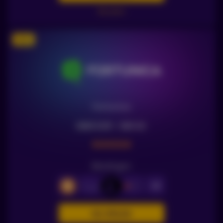
Bezoeken
TOP 3
Fortunica
3000 EUR + 300 GS
Betalingen
+2
NU SPELEN