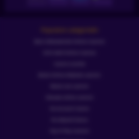
Populaire categorieën
Best Uitbetalende Online Casino’s
Echt Geld Online Casinos
Casino Licentie
Beste Online Mobiele casino’s
Beste Live casino’s
Nieuwe online casino’s
No Account Casino
No deposit bonus
Pay N Play Casino’s