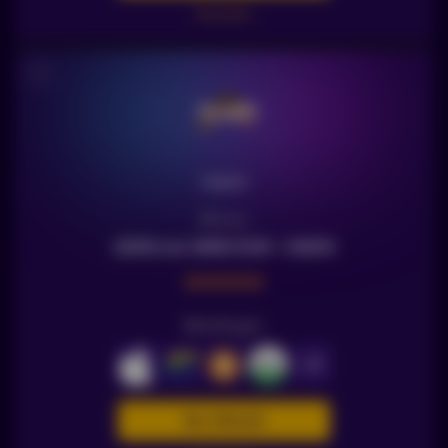
Bezoeken
6
Lizaro
Bonus
250% tot 3000 EUR + 350FS
Betalingen
+7
NU SPELEN