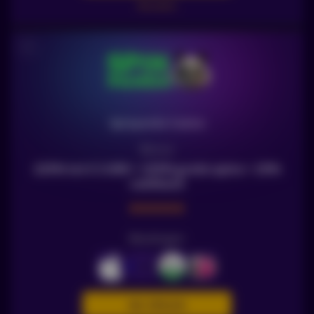
Bezoeken
9
Spinpanda Casino
Bonus
225% tot € 3.000 + 225% gratis spins + 25%
cashback
Betalingen
NU SPELEN