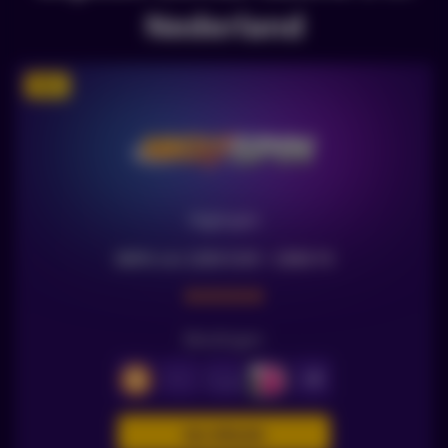
Nederland
TOP 1
Highspin
380% tot 2200 EUR + 2000 FS
Betalingen
+3
NU SPELEN