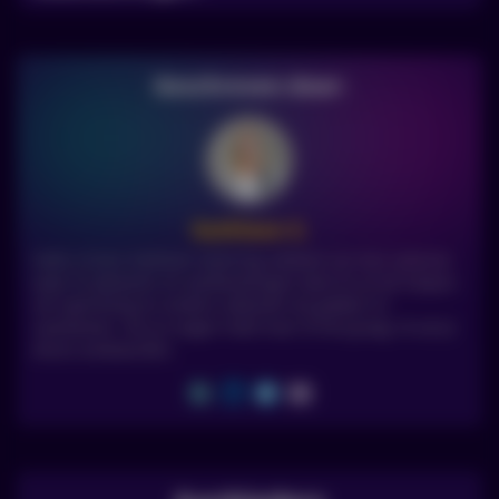
Geschreven door:
Kathleen
S.
Hallo, ik ben Kathleen Spiering, welkom op mijn website
waar ik adviezen en aanbevelingen deel en je wil helpen
om oplichting en andere valkuilen bij gokken te
voorkomen. Als je vragen hebt hoor ik het graag. Ik zal je
direct antwoorden.