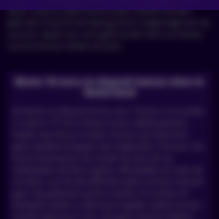
adres. Daarna zullen bonuscodes moeten worden
gebruikt of wordt het bedrag direct toegevoegd aan de
account. Speel voor echt geld zonder eerst te hoeven
storten binnen enkele minuten.
Beste 10 euro no deposit bonus sites in
Nederland
De beste no deposit bonus voor 10 euro is te vinden
in Casino 777 of La Fiesta Casino. Beide goksites
bieden een bonus zonder storten aan waarvoor
geen weddenschappen zijn uitgesloten. Kortom, het
bonus bedrag kan dus zowel op slots als op
tafelspellen worden ingezet, afhankelijk van waar de
voorkeur van de betreffende speler precies naartoe
gaat. Op gokkasten gratis inzetten of roulette of
blackjack spelen is allemaal mogelijk. Spelen op een
mobiel apparaat is hier ook geen enkel probleem.