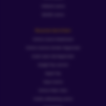
Holland сasino
Bet365 casino
Recente berichten
Online Casino Nederland
Online Casinos Zonder Registratie
Gratis Spins Bij Registratie
Google Pay casino’s
Apple Pay
Sepa Casino
Online Poker Sites
Snelle uitbetaling casino