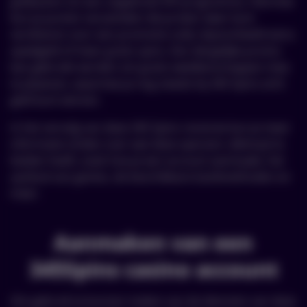
gokkasten tot een uitgebreid VIP-programma. Hiermee
kun je punten verzamelen die je later weer kunt
verzilveren voor een promotie code, bijvoorbeeld extra
speelgeld of meer gratis spins. Een dergelijke promo
kan gebruikt worden om gratis weddenschappen mee
te plaatsen, waarmee je nog steeds bij 345 Spins echt
geld kunt winnen.
In het vervolg van deze 345 Spins recensie kun je meer
informatie vinden over wat deze operator allemaal te
bieden heeft, zoals hoe je een account aanmaakt, het
aanbod van games, de beschikbare bankmethoden en
meer.
Aanmaken van een
345Spins casino account
Om gebruik te kunnen maken van de diensten van deze