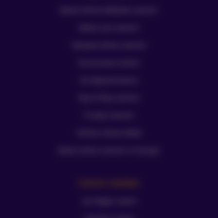
Beste Online Mobiele casino’s
Beste Live casino’s
Nieuwe online casino’s
No Account Casino
No deposit bonus
Pay N Play Casino’s
Trustly Casino’s
Online Casino iDeal
Beste online casino’s in Europa
Casino reviews
Leo Vegas casino