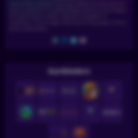
Hallo, ik ben Kathleen Spiering, welkom op mijn website
waar ik adviezen en aanbevelingen deel en je wil helpen
om oplichting en andere valkuilen bij gokken te
voorkomen. Als je vragen hebt hoor ik het graag. Ik zal je
direct antwoorden.
Aanbieders