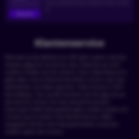
cties via internet kunnen uitvoeren. Fans van onli
ne …
Recensie
Klantenservice
Wanneer je de website van 345 Spins opent, word je
meteen gegroet via de live chat. Deze kun je recht
onderin vinden op het scherm. Door deze feature te
gebruiken, kun je directe berichten sturen naar een
werknemer van deze operator. Deze service is 24/7
beschikbaar. Dus op elk moment van de dag, kun je
een bericht sturen om met iemand te praten.
Daarnaast heeft deze goksite geen andere opties om
contact op te nemen met klantenservice. Maar
aangezien de live chat heel goed werkt, zul je een
andere optie niet missen.