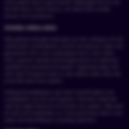
nooit weten wat er gaat komen. Maak gebruik om van
de 345 Spins casino bonus, om deze titels zonder
kosten uit te proberen.
Unieke video slots
Elke gokkast die gebruikmaakt van een software om de
uitkomsten te berekenen, wordt ook wel een video slot
genoemds. Dit is een ouderwetse term, toen video
slots nog een nieuwe technologie waren en iedereen
speelde op mechanische kasten. Tegenwoordig is dit
niet meer het geval, want er zijn talloze video slots die
je bij 345 spins kunt spelen.
Softwareontwikkelaars zijn heel creatief tijdens het
ontwikkelen van dit soort games. Hierdoor heeft elk
spel zijn eigen features en manier van spelen. Alles wat
je maar kunt bedenken, er is een grote kans dat er een
video slot beschikbaar is bij deze operator.