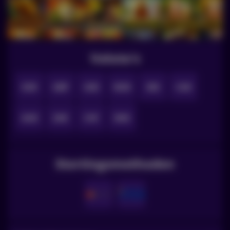
Valuta's
EUR
GBP
USD
NOK
SEK
CAD
AUD
ZAR
CHF
DKK
Stortingsmethoden