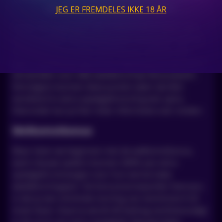
spelers en bestaand leden
JEG ER FREMDELES IKKE 18 ÅR
Onder dit kopje gaan we in detail behandelen wat
nieuwe spelers allemaal kunnen ontvangen met de
345 Spins bonuscode. Daarbij is er nog een 345
Spins loyaliteitsprogramma, waarbij je punten kunt
verzamelen voor elke weddenschap die je plaatst.
Vervolgens kunnen deze punten weer worden
verzilverd in extra speelgeld en/of gratis spins.
Hieronder kun je hier meer informatie over vinden:
Welkomstbonus
Maar laten we beginnen met de welkomstbonus,
want nieuwe spelers kunnen 200% aan extra
speelgeld ontvangen voor hun eerste twee
weddenschappen. De bonusvoorwaarden hiervoor,
is dat je een minimale storting van tenminste € 20
moet doen. Daarna wordt dit bedrag verdrievoudigt