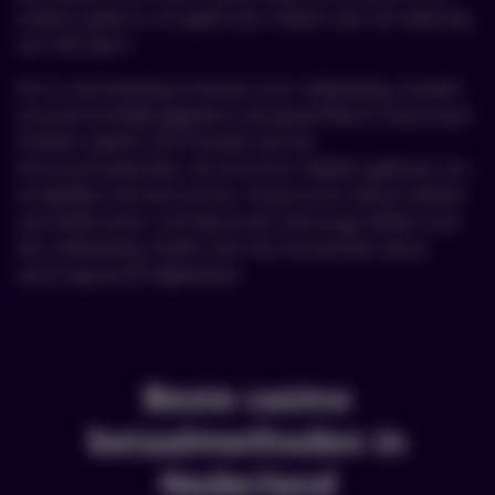
andere opties is om geld over maken naar de rekening
van 345 Spins.
Om in aanmerking te komen voor uitbetaling, moeten
al je persoonlijke gegevens zijn geverifieerd. Daarnaast
moeten spelers zich houden aan de
bonusvoorwaarden, als ze ervoor hebben gekozen om
te wedden met een promo. Zorg ervoor dat je voldoet
aan beide eisen, voordat je een aanvraag indient voor
een uitbetaling. Anders kan het voorkomen dat je
aanvraag wordt afgewezen.
Beste casino
betaalmethoden in
Nederland