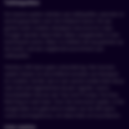
Tafelspellen
De meeste spelers denken aan tafelspellen, wanneer er
wordt gesproken over het Holland Casino. Dit zijn
games zoals roulette, blackjack, baccarat en craps.
Vroeger werden deze titels alleen aangeboden in een
land-based casino. Maar nu hebben de top goksites op
de markt, ook een uitgebreid assortiment aan
tafelspellen.
Hierbij is 345 Spins geen uitzondering. Hier kunnen
spelers kiezen uit verschillend variaties van blackjack
en roulette. Verder zijn er een aantal unieke titels die je
niet snel zult tegenkomen bij een regulier casino.
Voorbeelden hiervan zijn Top Card Trumps, Pai Gow,
Red Dog en veel meer. Voor de onervaren speler, is het
aangeraden om gebruik te maken van de 345 Spins
casino stortingsbonus, om deze titels uit te proberen.
Live casino