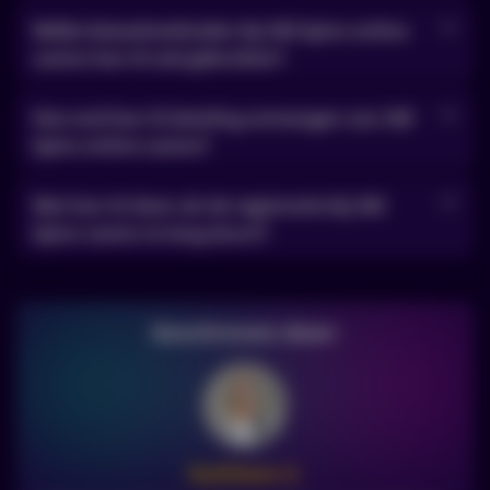
Welke betaalmethoden bij 345 Spins online
casino kan ik wel gebruiken?
Hoe snel kan ik betaling ontvangen van 345
Spins online casino?
Wat kan ik doen als de registratie bij 345
Spins casino te lang duurt?
Geschreven door:
Kathleen
S.