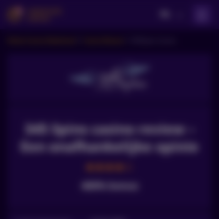
NL
>
>
Online Casino Nederland
Casino Review
345Spins Casino
345 Spins casino review –
Een onafhankelijke opinie
400% bonus