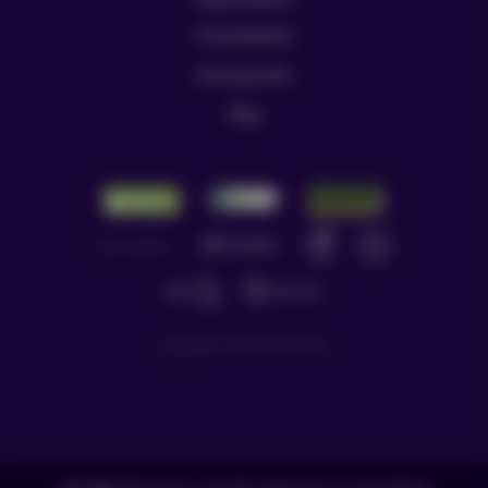
Privacybeleid
Voorwaarden
Blog
Copyright © 2026 NLCasinos