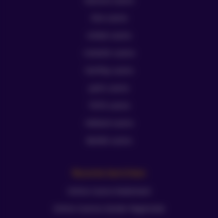
Kansino casino
One casino
Unibet casino
ComeOn casino
FairPlay casino
Jack’s casino
TOTO casino
Holland сasino
Bet365 casino
Recente berichten
Online Casino Nederland
Online Casinos Zonder Registratie