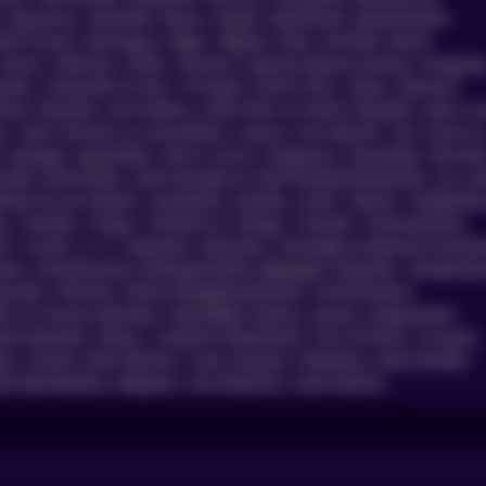
Myanmar, Namibië, Nauru, Nepal, Nederland, Nederlandse
ië (Frans), Nicaragua, Niger, Nigeria, Niue, Norfolk Island,
 Oman, Pakistan, Palau, Panama, Papoea-Nieuw-Guinea, Paraguay
landen, Polynesië (Frans), Portugal, Puerto Rico, Qatar, Réunion
and, Rwanda, Sint-Helena, Saint Kitts en Nevis Anguilla, Saint Luc
on, Saint Vincent en Grenadines, Samoa, San Marino, Sao Tomé e
, Senegal, Seychellen, Sierra Leone, Singapore, Slowakije, Sloveni
lië, Zuid-Afrika, Zuid-Georgië en Zuid-Sandwicheilanden, Sri La
bard en Jan Mayen, Swaziland, Zweden, Syrië, Taiwan, Tadzjikista
go, Tokelau, Tonga, Trinidad en Tobago, Tunesië, Turkmenistan,
en, Tuvalu, U. K., Oeganda, Oekraïne, Verenigde Arabische Emirat
ten, Amerikaanse ondergeschikte afgelegen eilanden, Oezbekist
nezuela, Vietnam, Britse Maagdeneilanden, Amerikaanse
s en Futuna-eilanden, Westelijke Sahara, Jemen, Joegoslavië,
d-eilanden, Butan, Caribisch Nederland, Cote D'ivoire, Curaçao,
ro, Servië, Saint Marten, Frans Guyana, Palestina, Zuid-Soedan,
int Barthélemy, Belguim, Sint Maarten, Saint Martin