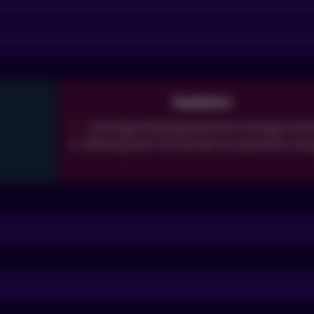
Nadelen
⨯
Sommige betalingssystemen brengen kos
in rekening voor het storten en opnemen van 