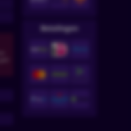
Betalingen
ten
geld