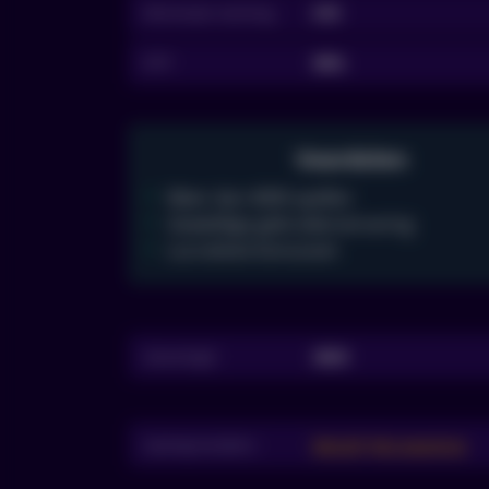
Minimale storting
€10
RTP
96%
Voordelen
+
Meer dan 4000 spellen
+
Geweldige gebruikerservaring
+
Lucratieve bonussen
Gevestigd
2023
Gameproviders
Betsoft
Microgaming