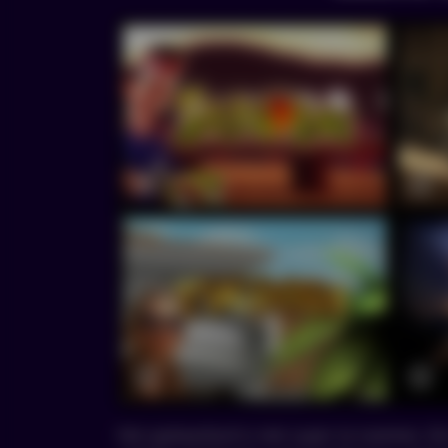
Het spelaanbod is niet super te noemen. De