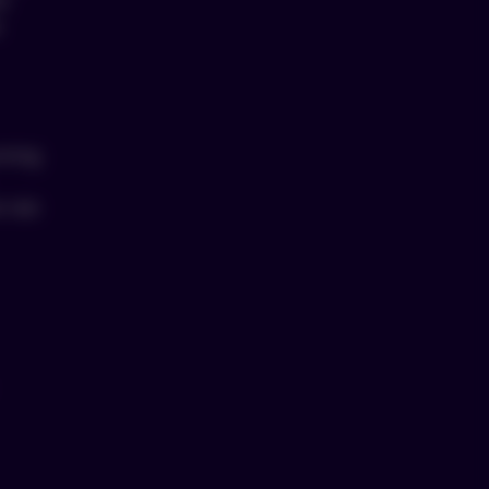
se
e
nning
 niet