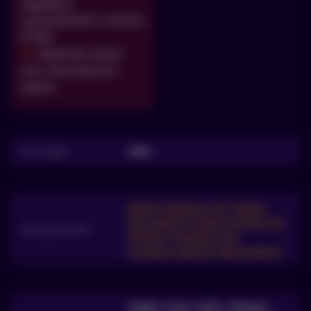
dagelijkse
opnamelimiet is slechts
€1000
⨯
Beperkte opties
voor verantwoord
spelen
Gevestigd
2022
Betsoft
Habanero
IGT
Merkur
Microgaming
NetEnt
NoLimit City
Gameproviders
Playtech
Pragmatic Play
Quickspin Gaming
Relax Gaming
Engels, Frans, Duits, Italiaans,