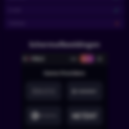
✓
E-mail
×
Telefoon
Schermafbeeldingen