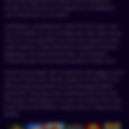
GO en Microgaming. De spellen kunnen gefilterd
worden aan de hand van categorie en ontwikkelaar
voor het gemak van de speler.
Liefhebbers van gokkasten zullen het hier zeker naar
hun zin hebben, er zijn namelijk meer dan 2500 casino
slots om van te genieten. Je vindt hier populaire titels
zoals Starburst, Sweet Bonanza en Madame Destiny
Megaways. De selectie heeft alles, van klassieke
fruitautomaten tot de meeste moderne video slots.
De RTP percentages zijn competitief, deze liggen tussen
de 90 en 96 procent. Bij een gokkast met een RTP van
96% kunnen wij spreken van een bovengemiddeld
goede RTP. Als jij wat meer onderzoek wilt doen naar
de spellen heb je geluk, er is voor de meeste slots een
gratis demo beschikbaar zodat je met no deposit kunt
spelen.