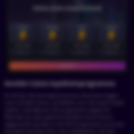
Gxmble Casino loyaliteitsprogramma
En dit zijn niet de enige bonussen die je kan krijgen
voor Gxmble Casino, ze hebben voor de meest loyale
spelers namelijk een VIP programma opgericht.
Wanneer jij vaak speelt bij Gxmble Casino kan je
opgenomen worden in het VIP programma, je zal dan
benaderd worden door een medewerker van het