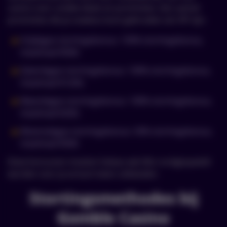
casino voor unieke deals en promoties. Een aantal
promoties die je sowieso kunt gebruiken als VIP zijn:
Vrijdagse stortingsbonus: 150% stortingsbonus,
maximaal €500;
Zaterdagse stortingsbonus: 100% stortingsbonus,
maximaal €1250;
Maandagse stortingsbonus: 100% stortingsbonus,
maximaal €250;
Woensdagse stortingsbonus: 50% stortingsbonus,
maximaal €500.
Deze bonussen moeten helaas wel 40x rondgespeeld
worden voor je ze kunt laten uitbetalen.
Stortingsmethodes bij
Gxmble Casino