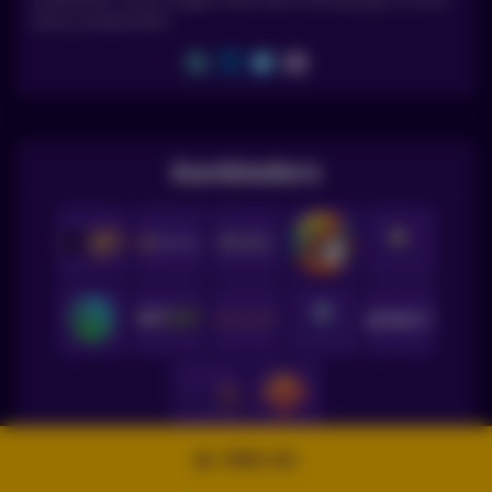
direct antwoorden.
Aanbieders
SPEEL NU