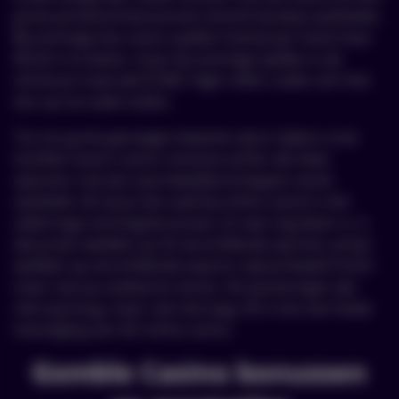
grote portemonnee kunnen terecht bij deze aanbieder.
Bij sommige live casino spellen hoef je per hand maar
€0,20 in te zetten, maar bij sommige spellen is de
minimum inzet wel €1000. High-rollers zullen zich hier
dus op hun plek voelen.
Tot ons grote genoegen kwamen wij er tijdens onze
Gxmble Casino casino recensie achter dat deze
operator ook een sportweddenschappen sectie
aanbiedt, dit zie je niet vaak bij online casino’s met
zulke hoge stortingsbonussen. En wat nog beter is, is
dat je kan wedden op 35 verschillende sporten. Je kan
wedden op verschillende esports, bijvoorbeeld CS:GO
maar ook op voetbal en tennis. De quoteringen zijn
niet erg hoog, maar ook niet laag. Dit is dus een leuke
toevoeging aan dit online casino.
Gxmble Casino bonussen