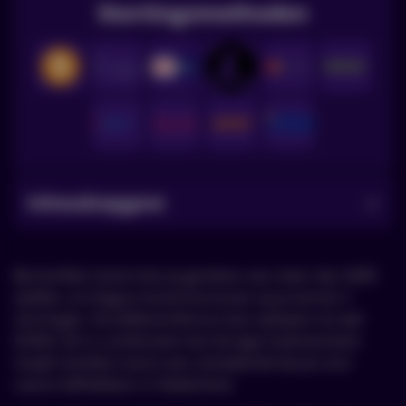
Stortingsmethoden
Inhoudsopgave
Bij Gxmble Casino kan je genieten van meer dan 5000
spellen, en krijg je mooie bonussen op je eerste 3
stortingen. De welkomstbonus kan oplopen tot wel
€2500. Dit in combinatie met de lage inzetvereisten
maakt Gxmble Casino een uitstekende keuze voor
casino liefhebbers in Nederland.