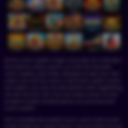
De live casino spellen mogen natuurlijk niet ontbreken
bij moderne online casino’s. Je vindt hier klassieke
casino spellen zoals Poker, Blackjack en Baccarat. Wat
uniek is aan het live casino is dat je kunt spelen samen
met spelers van over de hele wereld onder begeleiding
van een live host. Dit is dus een leuke manier om een
praatje te maken terwijl je geniet van jouw favoriete
casino spellen.
Het is duidelijk dat Gxmble Casino casino inzet op een
brede doelgroep. Zowel mensen met een kleine als een