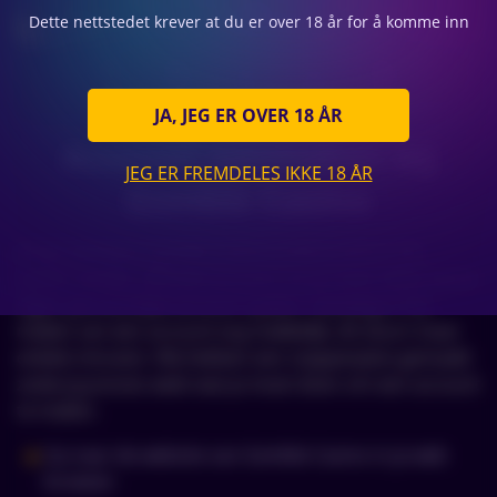
Dette nettstedet krever at du er over 18 år for å komme inn
JA, JEG ER OVER 18 ÅR
Account aanmaken bij
JEG ER FREMDELES IKKE 18 ÅR
Gxmble Casino
Je kan bij beste Gxmble Casino online casino niet
spelen zonder officieel account, en je moet altijd met je
eigen persoonlijke account spelen. Gelukkig is het
maken van een account erg makkelijk, dit duurt maar
enkele minuten. Wij hebben een stappenplan gemaakt
zodat jij precies weet wat je moet doen om een account
te maken.
Ga naar de website van Gxmble Casino in je web
browser.