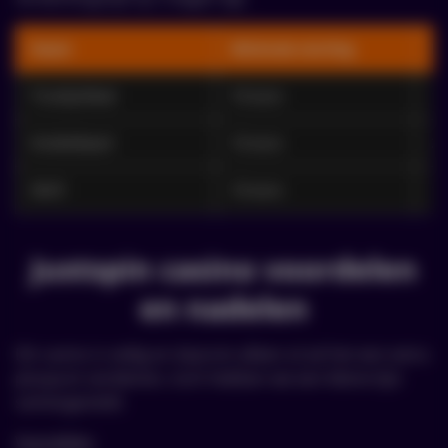
Naam
Minimale storting
Ma
Trustly/iDeal
10 euro
10
Kredietkaart
10 euro
25
Skrill
10 euro
10
Justspin casino voordelen
en nadelen
Dit casino is veilig en daarom alleen al zal het een extra
pluspunt verdienen, toch hebben we een kleine lijst
samengesteld.
Voordelen