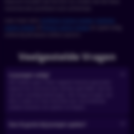
Daarom houden we het kort en vinden we dat deze
recensie een positieve noot achterlaat.
Lees maar eens
GoSlotty Casino review
,
Cashmio
casino review
of
Energy casino review
en speel veilig
online bij de beste online casino’s.
Veelgestelde Vragen
Is Justspin veilig?
We hebben geen enkel negatief element gevonden
waaruit de conclusie kan worden getrokken dat het
om een onveilig bedrijf gaat. Alle vergunningen zijn
dik in orden en men beschikt over verschillende
andere factoren om spelers te helpen.
Kan ik gratis bij Justspin spelen?