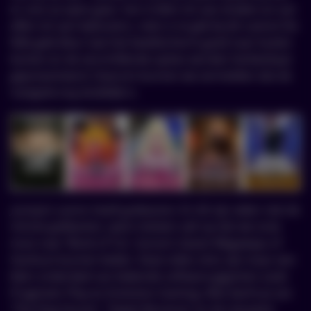
er voor je open gaat. Van trollen tot aan draken en van
elfen tot aan kabouters, niets is te gek bij dit casino! De
felle gele kleur laat het beeldscherm goed naar buiten
komen en de verschillende opties worden herkenbaar
gepresenteerd. Daarom kunnen we vermelden dat de
navigatie erg duidelijk is.
Justspin casino heeft gokkasten.
En dit zijn zeker niet de
minste gokkasten, want meteen valt op dat we onze
muis naar ‘Book of Tut’, Gonzo’s Quest Megaways of
Starbust kunnen leiden. Deze video slots zijn maar een
klein onderdeel van bekende software-giganten zoals
Pragmatic Play en Evolution Gaming. Wat dacht je van
“The Dog House”, “Sweet Bonanza” en de nieuwste