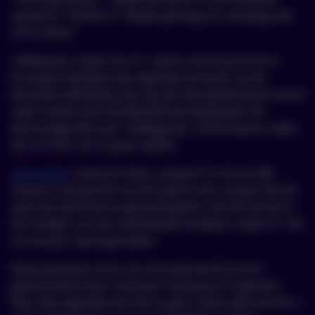
aanwinst: “Hotline 2”. Reden genoeg om vandaag niet
stil te zitten!
Tafelspelen.
Super fun 21, casino stud, baccarat en
European blackjack zijn eigenlijk varianten op de
klassieke tafelspelen wat op een doorgewinterde avond
vaak rondom een familietafel werd gespeeld. De
eenvoudige klik naar “tablegames” zal de laatste reden
zijn om hier niet te gaan spelen.
Live casino
.
Camera’s klaar, preparé To shoot! Alle
camera’s zijn gericht op het spel en de croupier die dit
spel met eenvoud en gemak bedient. Zie hoe de bal in
het midden van de roulettetafel verdwijnt nadat er ‘rien
ne vas plus’ werd geroepen.
Deze populaire vorm van vermaak wordt vooral
gedomineerd door Evolution Gaming en Pragmatic
Play. Wat eigenlijk ook niet zo gek is want alles wordt in