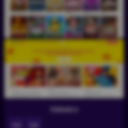
Valuta's
EUR
USD