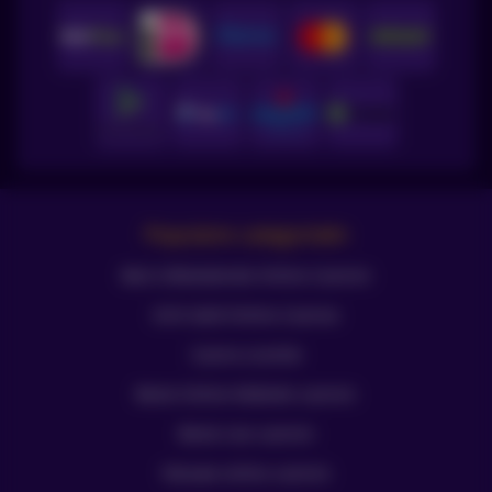
Populaire categorieën
Best Uitbetalende Online Casino’s
Echt Geld Online Casinos
Casino Licentie
Beste Online Mobiele casino’s
Beste Live casino’s
Nieuwe online casino’s