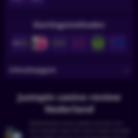
Stortingsmethoden
Inhoudsopgave
Justspin casino review
Nederland
Nederlandse casino spelers kunnen hun
hart ophalen want dit casino heeft namelijk