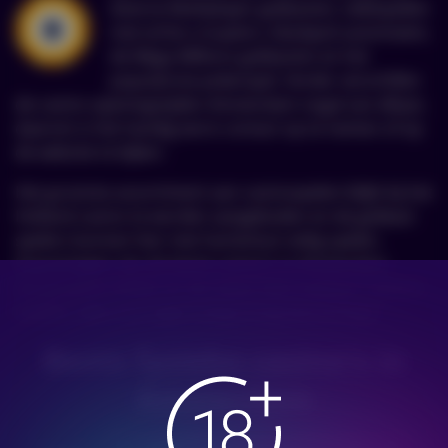
diverse Multiplayer gokkasten, tafelspellen
met echte croupiers, blackjack automaten,
de Mega Millions gokkasten en het
populairste pokerspel. Verder verschillen
de casino openingstijden Amsterdam nogal van elkaar,
daarom is het handig eerst contact op te nemen of op
de website te kijken.
Het grootste assortiment aan casinospelen blijkt bij het
Holland casino te worden aangeboden en de gokkast
spelers kunnen hier met hartenlust veilig spelen.
Daarentegen zijn de beste casino’s in Amsterdam
verspreid te vinden en de meest betrouwbare casino’s
hebben allen hun eigen vergunning bemachtigd.
Beste fysieke casino’s in
Amsterdam
Het aanbod is enorm en het is dan ook