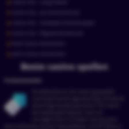
Casino City – Lange Niezel
Casino City – Jan Evertsenstraat
Casino City – Oudezijds Achterburgwal
Casino City – Reguliersbreestraat
Flash Casino Amsterdam
Jack’s Casino Amsterdam
Beste casino spellen
Fruitautomaten
De bekendste en het meest gespeelde
casinospel wordt tegenwoordig ook wel de
eenarmige bandiet genoemd. Het neemt
een beetje geld weg per inzet om
vervolgens kans te maken met de juiste
wincombinaties op een hoge geldprijs. De RTP (Return