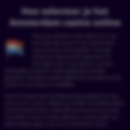
Hoe selecteer je het
Amsterdam casino online
Als je op zoek bent naar deze vorm van
vermaak dan kun je in het Amsterdam
casino gratis online spelen. De enige
vereiste is dat je jezelf registreert en
vervolgens kan er op diverse soorten
tafelspellen en gratis online gokkasten worden
gespeeld. Het gratis spelen geeft het voordeel aan de
speler om het spel te ontdekken.
Op dit moment laat de Nederlandse gokwet het nog
niet toe om casino software providers de Nederlandse
markt te bestormen. Deze wet word op korte termijn
veranderd, maar tot deze tijd komt, zal de speler op
zoek moeten gaan naar een buitenlands casino.