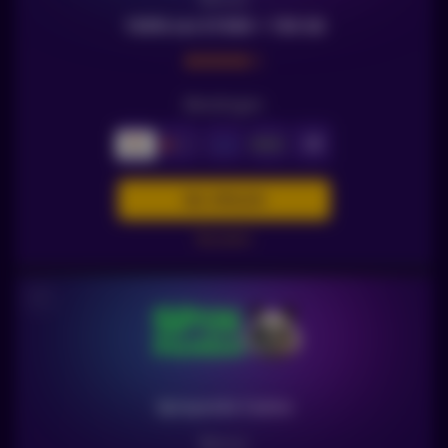
150% tot €1500 + 150 GS
Betalingen
+5
NU SPELEN
Bezoeken
9
Spinpanda Casino
Bonus