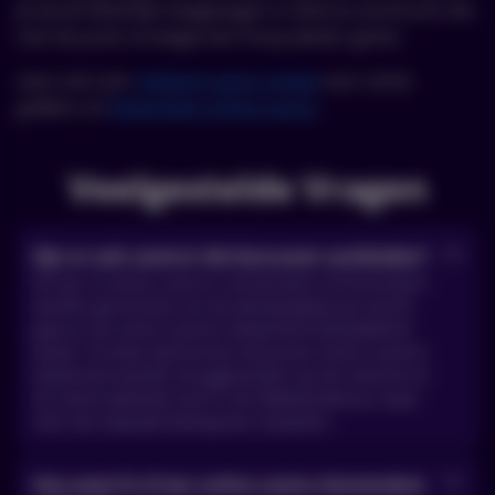
Je wordt letterlijk meegezogen in diverse avonturen die
met de juiste strategie een hoop plezier geven.
Lees ook over
Holland casino review
voor echte
gokkers en
Rotterdam online casino
.
Veelgestelde Vragen
Zijn er ook casino’s die bonussen aanbieden?
De top 10 online casino in Amsterdam zal binnenkort
worden geschreven als de wetswijziging van kracht
gaat en de online casino’s Nederland werkelijkheid
wordt. Tot deze tijd kunnen bonussen online casino’s
Nederland worden teruggevonden op het internet en
de meest bekende vorm is de ‘Welkomstbonus’ waar
men een bepaald bedrag kan vrijspelen.
Hoe weet ik of een online casino Amsterdam