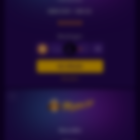
3000 EUR + 300 GS
Betalingen
+2
NU SPELEN
Bezoeken
4
MamaBet