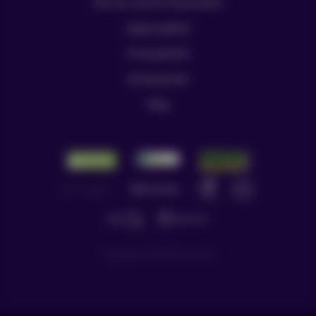
Hoe we casino’s beoordelen
Legaal gokken
Privacybeleid
Voorwaarden
Blog
Copyright © 2026 NLCasinos