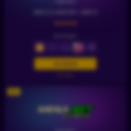
Highspin
380% tot 2200 EUR + 2000 FS
Betalingen
+3
NU SPELEN
Bezoeken
TOP 2