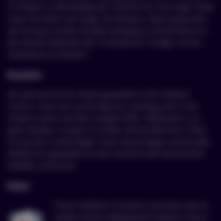
To Player) is afhankelijk per machine en hoe hoger deze
staat vermeld, hoe hoger de winkans. Deze apparaten
zijn terug te vinden bij elke vestiging in Amsterdam en
de meeste bekende zijn: Fruitspinner, Nudge runner,
HotDeluxe en Rambo.
Roulette
Dit spel wordt het meest gespeeld in het Holland
Casino, maar kan op de dag van vandaag ook in het
andere casino worden aangetroffen. Weliswaar is er
geen fysieke croupier te vinden die bij elke beurt ‘Rien
ne vas plus’ verkondigd, maar daarentegen wordt alles
bedient en gespeeld via een machine die levensechte
beelden vertoond.
Poker
Texas Hold’em of andere varianten zijn te
spelen bij het welbekende Holland casino.