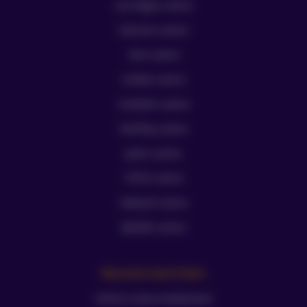
Leo Vegas casino
Kansino casino
One casino
Unibet casino
ComeOn casino
FairPlay casino
Jack’s casino
TOTO casino
Holland сasino
Bet365 casino
Recente berichten
Online Casino Nederland