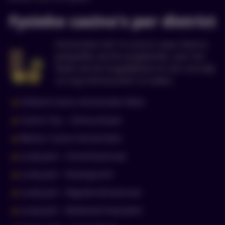
Fysieke casino’s per district
Amsterdam telt 14 casino’s waar diverse
gokspellen wordt aangeboden, plus het
biedt ook de mogelijkheid om een avondje
uit nog interessanter te maken.
Holland Casino Amsterdam West
Casino City – Ceintuurbaan
Merkur Casino Amsterdam
Lucky Jack – Utrechtsestraat
Lucky Jack – Rozengracht
Lucky Jack – Reguliersbreestraat
Lucky Jack – Buikslotermeerplein