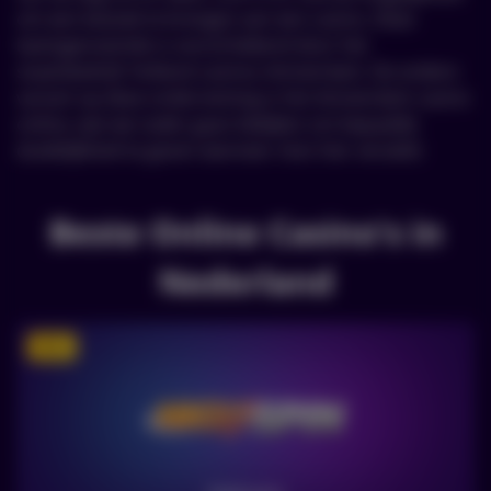
om een bezoek te brengen aan een casino. Deze
laatstgenoemde is vooral bekend door het
staatsbedrijf: Holland casinos Amsterdam. De andere
variant op deze onderneming is het Amsterdam casino
online, wat we nader gaan bekijken om bepaalde
duidelijkheid te geven wanneer men hier verzeild.
Beste Online Casino’s in
Nederland
TOP 1