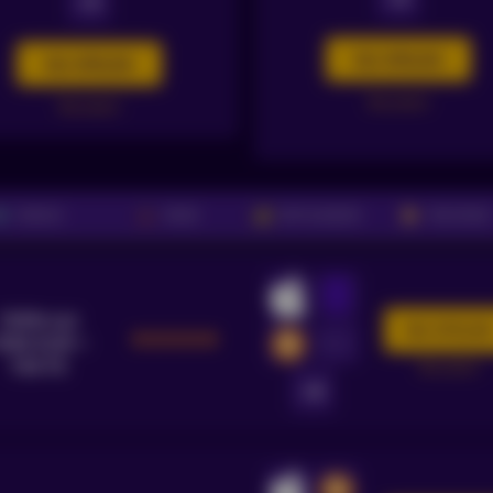
+3
NU SPELEN
NU SPELEN
Bezoeken
Bezoeken
BONUS
RANK
BETALINGEN
RECENSIE
150% tot
NU SPELE
500 EUR +
150 FS
Bezoeken
+8