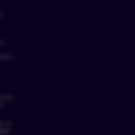
m.
ie
eders.
naast
en
r. Je
num’