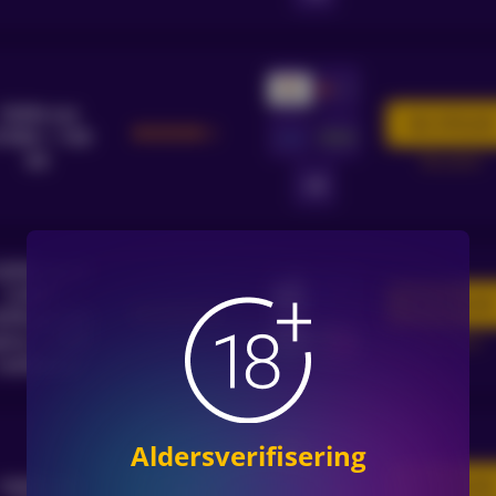
150% tot
NU SPELE
1500 + 150
GS
Bezoeken
+5
25% tot €
3.000 +
NU SPELE
25% gratis
pins + 25%
Bezoeken
cashback
Aldersverifisering
150% tot
NU SPELE