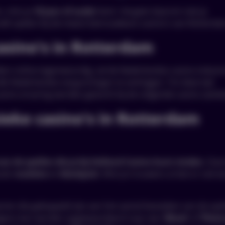
n, mits je
18 jaar of ouder
bent. Vergeet daarom niet je
wilt spelen bij de meest betrouwbare casino’s van Rotterda
asino’s in Rotterdam
en online tegenwoordig, zal de Nederlandse casino-industr
le Nederlandse vergunningen te verkrijgen. Tot deze tijd
asino ervaring worden gezocht bij de volgende casino aanbi
ieke casino’s in Rotterdam
an de spellen die je bij Holland Casino kunt vinden.
Daar
oals
roulette
en
blackjack
. Wist je trouwens al dat er ook e
ten die gekoppeld zijn aan het aantal bezoeken van de spele
olgens kan worden opgewaardeerd naar een
‘Black’
of
‘Plati