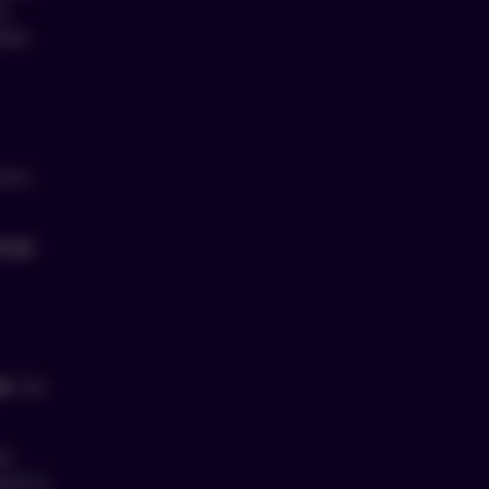
oe
aken
erst
knop’
dt.
De
en.
eluk te