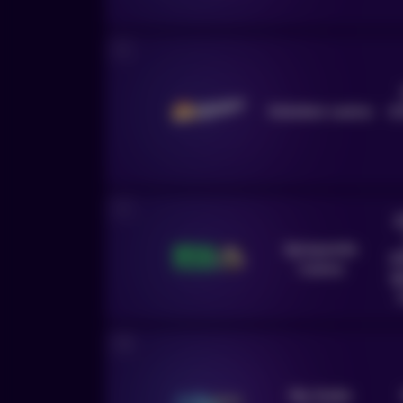
8
€
Kokobet casino
9
2
Spinpanda
2
Casino
s
10
My Stake