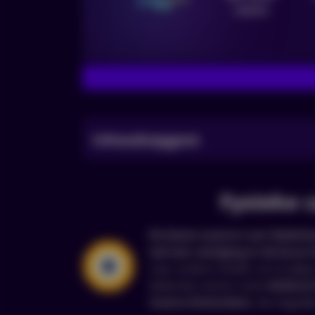
casino
Inhoudsopgave
Fysieke 
De beste casino’s van Nederlan
wel een vestiging in de buurt
naar andere steden uit te wijke
bekende namen zoals
Holland
Casino Rotterdam
, die dageli