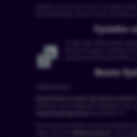
Bij deze casino’s kun je voor echt geld spele
identiteitsbewijs mee te nemen wanneer je 
Fysieke c
Terwijl meer Nederlanders gokk
hierop slim gaan inspelen om al
aankomt kan de beste offline c
Beste fys
Holland casino
Royal Derby en poker zijn slechts enkele v
biedt het casino bekende tafelspellen aan z
loyaliteitsprogramma
beschikbaar is?
Dit programma werkt met verschillende kaar
begint met een
‘Welkomstkaart’
, die verv