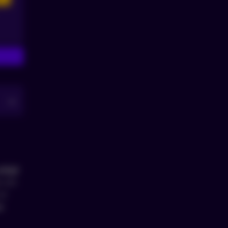
ltijd
n om
er
e