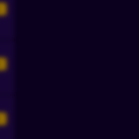
N
N
N