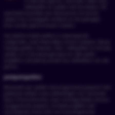
in meerdere genres. Hieronder vallen slots,
tafelspellen en spellen met live dealers. Elk
spel biedt bovendien een demoversie. Zo kunnen
spelers hun strategieën verfijnen en de spelregels
leren zonder geld te hoeven inzetten.
Het platform biedt spellen in uiteenlopende
categorieën, zoals FeatureBuy, Instant, Jackpots, Nieuw,
Overige spellen, Populair, Slots, Tafelspellen en Virtuele
spellen. Er is dus keuze genoeg voor elke speler.
JungliWin is de plek bij uitstek voor liefhebbers van alle
genres.
Jackpotspellen
Benieuwd naar spellen met progressieve jackpots? Veel
gokkasten bieden vaste uitbetalingen voor winnende
lijnen of bonusfuncties, maar sommige bieden de kans
op gigantische jackpots. Zo biedt JungliWin veel
verschillende online slots van toonaangevende