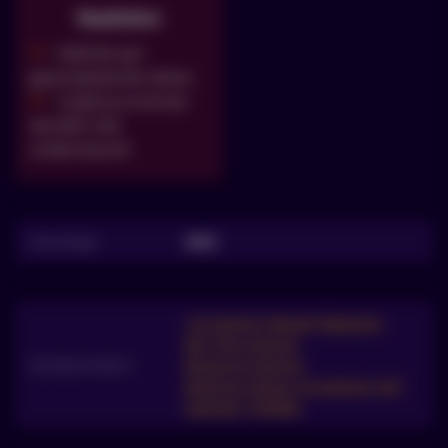
Nadelen
⨯
Gebrek aan
geaccepteerde valuta
⨯
Cryptocurrencies
worden niet
ondersteund
Gevestigd
2022
1x2 Gaming
Betsoft
BGaming
Big Time Gaming
Gameproviders
Blueprint Gaming
Booming Games
EA Gaming
EGT
GameArt
iSoftBet