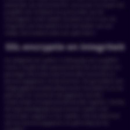
beheerder van de licentie N.V. om ervoor te zorgen dat
JungliWin de richtlijnen en protocollen van de
licentiegever strikt naleeft. Zij zetten zich in voor de
integriteit van het platform en het bieden van een
veilige, betrouwbare plek voor gebruikers.
SSL-encryptie en integriteit
De veiligheid van spelers is belangrijk voor JungliWin
Casino. Ze gebruiken geavanceerde SSL-encryptie om
gevoelige informatie zoals financiële transacties en
persoonsgegevens te beschermen. Dit garandeert een
veilige gegevensuitwisseling tussen het platform en de
gebruiker en voorkomt dat gegevens worden
onderschept of ongeoorloofd worden ingezien. Dankzij
dit hoge beveiligingsniveau kunnen spelers met
vertrouwen opgaan in hun spellen, met de zekerheid
dat hun persoonsgegevens en geld veilig zijn bij
JungliWin.