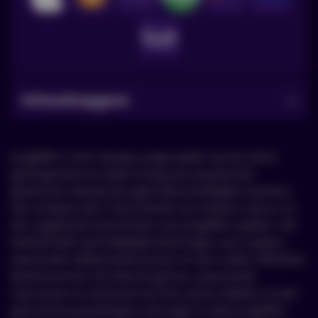
Inhoudsopgave
JungliWin is een nieuwe, jonge speler op de online
gamingmarkt en heeft al vlug aan populariteit
gewonnen dankzij een gebruiksvriendelijke interface,
een ontwerp dat is doordrenkt van Indiase cultuur en
een uitgebreid assortiment van JungliWin spellen. Het
bedrijf heeft aantrekkelijke beloningen voor spelers,
waaronder welkomstbonussen en een snelle, efficiënte
klantenservice. De diverse genres, spannende
toernooien en eenvoud van het casino hebben al veel
gok-enthousiastelingen overtuigd. In deze JungliWin