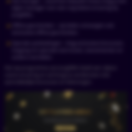
Vip-manager – vanaf een bepaald niveau krijg je een
eigen manager voor een nog betere ervaring bij
JungliWin.
Offline geschenken – vip-leden ontvangen ook
exclusieve offline geschenken.
Speciale aanbiedingen – krijg exclusieve bonussen,
toegang tot speciale toernooien, evenementen en
andere voordelen.
Het vip-programma van JungliWin biedt een rijkere
casino-ervaring en verhoogt je verdiensten met
aantrekkelijke bonussen en beloningen.