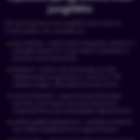
JungliWin
Het vip-programma van JungliWin Casino beloont
trouwe spelers met voordelen als:
Vip-cashback – krijg tot 20% onbeperkte cashback in
echt geld, die per uur of per week te verzilveren is
(op basis van je vip-positie).
Rakeback – verdien een percentage van elke
weddenschap terug als bonus. Je kunt tot 15%
rakeback krijgen, afhankelijk van je vip-status.
Level Up Rewards – krijg exclusieve beloningen
wanneer je een hogere vip-status behaalt en
ontgrendel bonussen bij bepaalde mijlpaalniveaus.
Snelle JungliWin geldopname – vip-leden profiteren
van snellere geldopname en hogere limieten.