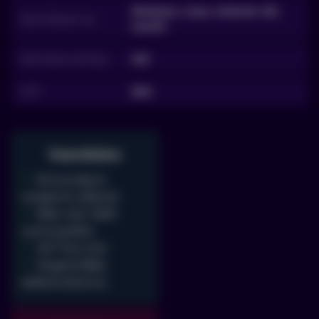
Windows, Linux, Android, iOS,
Beschikbaar op
macOS
Minimale storting
€20
RTP
96%
Voordelen
+
Eenvoudig te
navigeren website
+
Meer dan 3000
casinospellen
+
24/7 live chat
+
Ongelooflijke
welkomstbonus