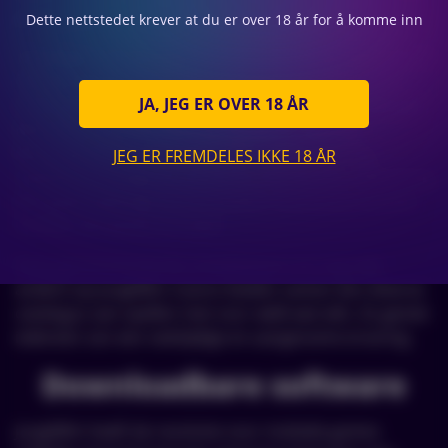
greep uit de software-aanbieders op het platform:
Dette nettstedet krever at du er over 18 år for å komme inn
1spin4win, 1×2 gaming, 3OaksAbsolute Live Gaming, AE
Casino, Amatic, Atmosphera, August Gaming, Aura
JA, JEG ER OVER 18 ÅR
Gaming (India), Aviatrix.bet, Belatra, Bet2Tech, Betsoft,
BGaming, Big Time Gaming, Blueprint Gaming,
Booming Games, Booongo, BTG, Caleta Gaming,
JEG ER FREMDELES IKKE 18 ÅR
CasinoTechnology (CT Gaming), Charismatic, EAGaming
(Eurasian Gaming), EGT, GameArt, Gamomat, Gamzix,
iSoftBet, Jili Games en meer.
Deze gerenommeerde ontwikkelaars en nog vele
andere op JungliWin Casino bieden samen een diverse
catalogus aan spellen met voor welk wat wils. Zo geniet
iedereen van een veelzijdige en aangename ervaring.
Downloadbare software
JungliWin heeft de revolutie voor mobiele games