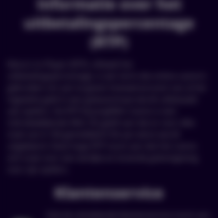
Informatie over het
uitbetalingspercentage
(RTP)
Return to Player (RTP), oftewel het
uitbetalingspercentage, is een term die online casino’s
gebruiken om aan te geven hoeveel procent van al het
ingezette geld in een gokautomaat wordt uitbetaald
aan spelers. De RTP bij JungliWin Casino is een
indrukwekkende 96%. Dit geeft aan dat er voor elke
inzet van € 100 gemiddeld € 96 aan winst wordt
uitgekeerd. Deze hoge RTP toont aan dat het casino
zich inzet voor een eerlijke en lonende gokomgeving
voor zijn spelers.
Klantenservice
Ook de uitstekende klantenservice toont aan