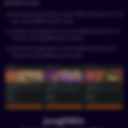
Sportbonussen:
Eerste sportgeschenk: Gratis welkomstinzet tot € 50
plus 25 JungliWin gratis spins
Tweede sportgeschenk: Gratis welkomstinzet tot €
100 plus 25 JungliWin gratis spins
Derde sportgeschenk: Gratis welkomstinzet tot €
150 plus 25 JungliWin gratis spins
JungliWin