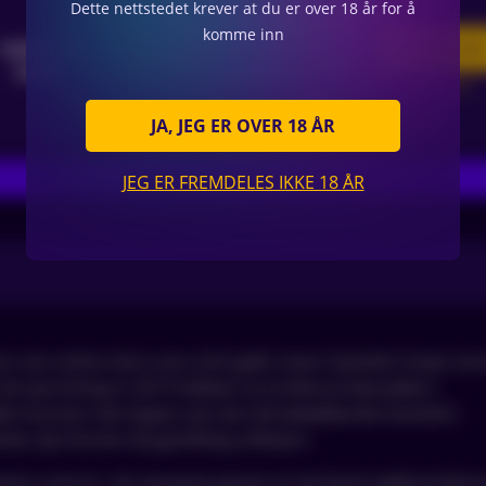
Dette nettstedet krever at du er over 18 år for å
komme inn
150% tot
NU SPELE
€200
Bezoeken
+4
JA, JEG ER OVER 18 ÅR
Toon meer
JEG ER FREMDELES IKKE 18 ÅR
rs van online slots voor echt geld, maar GameArt loopt voo
e oprichting in 2013 hebben ze al diverse klassiekers
pellen kunnen niet tippen aan de indrukwekkende GameArt
rken zijn binnen de gambling software.
 online casino’s, de nieuwste games en de beste welkomstbo