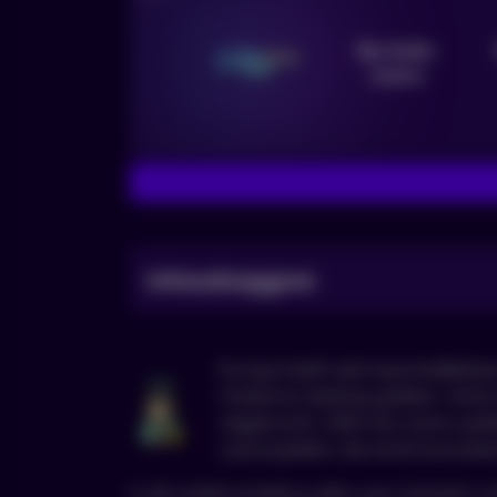
My Stake
casino
Inhoudsopgave
Europa heeft veel topontwikkelaa
mobiel en desktop gokken. Sinds d
uitgebracht. Zelfs live casino s
casinospellen, die echte kunstwe
In dit artikel ontdek je alles over GameArt