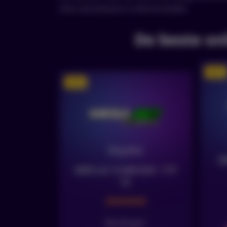
slots met kantoren in diverse landen.
De beste on
TOP 1
TOP 2
MegaBet
38
500% tot 12 000 EUR + 777
FS
Betalingen