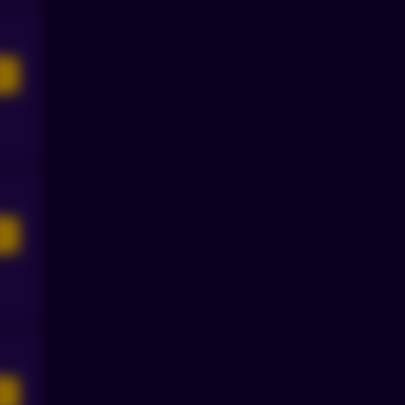
N
N
N