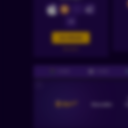
+9
NU SPELEN
Bezoeken
CASINO
CASINO
4
1
MamaBet