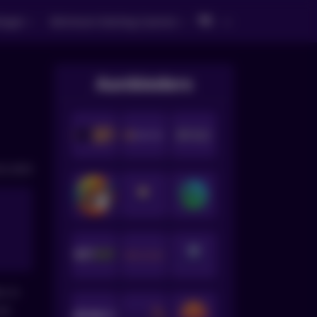
NL
ingen
Minimum Storting Casino’s
Aanbieders
02.2025
s in
van