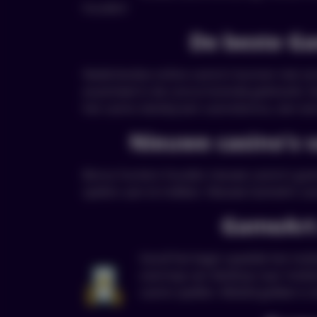
houden!
De beste G
Nederlandse online casino’s kunnen niet z
essentieel in de concurrerende gokmarkt. N
het casino dankzij een casinobonus, een extra
Nieuwe casino’s
Bonus hunters houden nieuwe casino’s goe
spelers aan te trekken. Nieuwe GameArt cas
GameArt 
Vanaf het begin speelde het mobi
overstap van desktop naar mobiel 
casino spellen. Mobiel gokken is