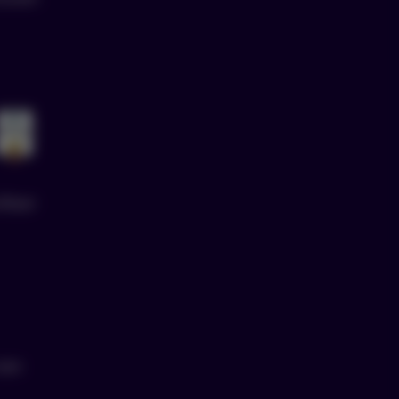
fiteer
 een