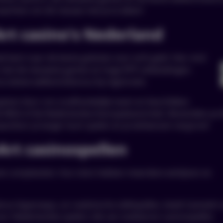
achten om dit nieuws met je te delen!
t casino’s Nederland
oek bent naar de beste goksites voor echt geld. Hier vind
’s met de nieuwste games en hoge RTP-uitbetalingen.
cratieve welkomstbonus bij registratie.
d getest door ons onafhankelijke team en beschikken
de MGA of de Nederlandse Kansspelautoriteit. Bovendien pro
aardoor je langer kunt spelen en je winkansen vergroot!
rt casinospellen
 complexiteit. Hun slots hebben meerdere winlijnen en
na Hyperways, en realistische tafelspellen, biedt GameArt
voor Nederlandse spelers die van voetbal en casinospellen