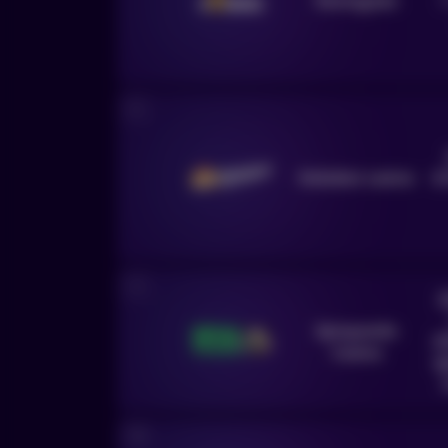
Koning.bet
8
€
Kokobet casino
9
2
Spinpanda
2
Casino
s
10