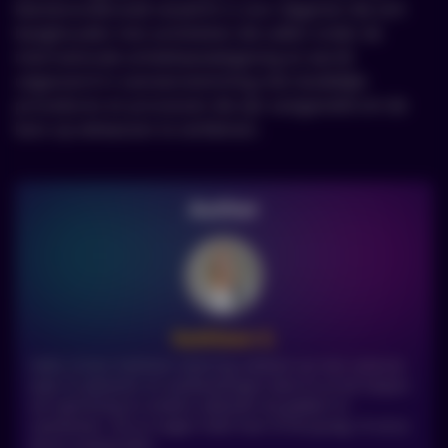
klantenonderzoek verplicht is voor degenen die zich
bezighouden met activiteiten die vallen onder de
internationale antiwitwaswetgeving en wordt
uitgevoerd in overeenstemming met duidelijke
procedures en processen die zijn vastgesteld om de
kans op witwassen te verkleinen.
Author
Kathleen
S.
Hallo, ik ben Kathleen Spiering, welkom op mijn website
waar ik adviezen en aanbevelingen deel en je wil helpen
om oplichting en andere valkuilen bij gokken te
voorkomen. Als je vragen hebt hoor ik het graag. Ik zal je
direct antwoorden.