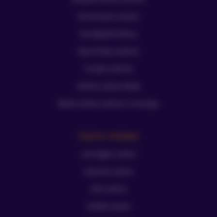
No Account Casino
No deposit bonus
Pay N Play Casino’s
Trustly Casino’s
Online Casino iDeal
Beste online casino’s in Europa
Casino reviews
Leo Vegas casino
Kansino casino
One casino
Unibet casino