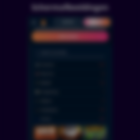
Schermafbeeldingen