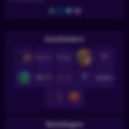
Aanbieders
Betalingen