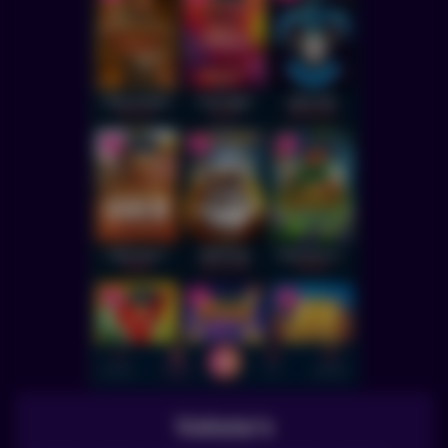
Valuta's