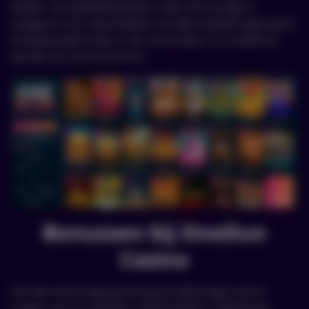
bieden. De spelbibliotheek is zeer eenvoudig te
navigeren en is beschikbaar op alle mobiele apparaten.
Dompel jezelf onder in de casinosfeer en ontdek de
wereld van entertainment.
Bonussen bij OneDun
Casino
Om een extra laag spanning en beloningen toe te
voegen aan je speelreis, biedt OneDun regelmatig